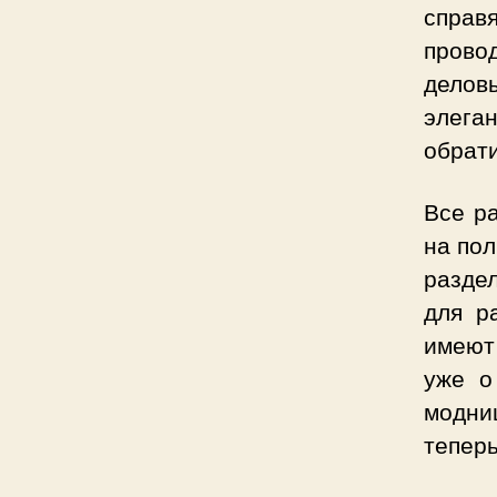
справя
прово
делов
элеган
обрат
Все р
на по
разде
для р
имеют
уже о
модни
теперь