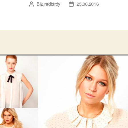
Від
redbirdy
25.06.2016
Автор
Дата
запису
запису