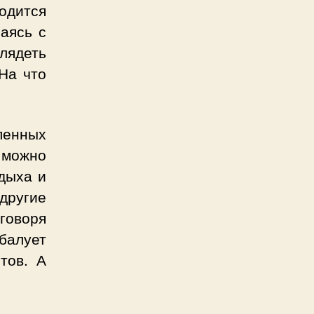
ходится
аясь с
лядеть
 На что
ленных
 можно
дыха и
другие
говоря
балует
тов. А