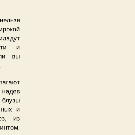
нельзя
рокой
идадут
ости и
сли вы
.
агают
 надев
 блузы
зных и
ез, из
интом,