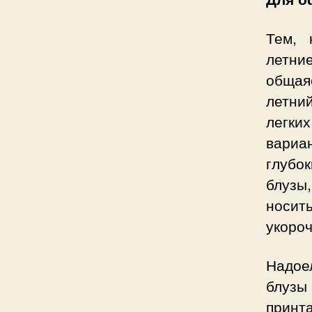
Тем, 
летни
общая
летни
легки
вариан
глубо
блузы
носит
укоро
Надое
блуз
принт