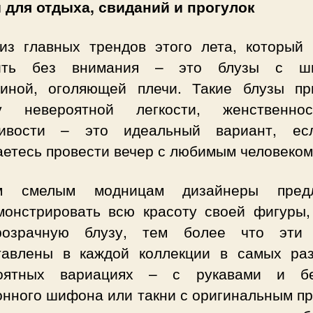
 для отдыха, свиданий и прогулок
из главных трендов этого лета, который 
вить без внимания – это блузы с ши
виной, оголяющей плечи. Такие блузы пр
у невероятной легкости, женственн
ливости – это идеальный вариант, е
аетесь провести вечер с любимым человеком
м смелым модницам дизайнеры предл
монстрировать всю красоту своей фигуры,
розрачную блузу, тем более что эти
тавлены в каждой коллекции в самых ра
оятных вариациях – с рукавами и б
онного шифона или такни с оригинальным пр