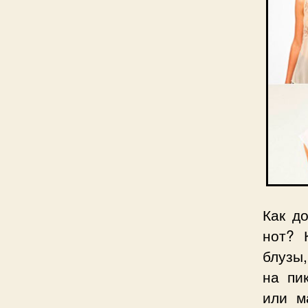
Как д
нот? 
блузы
на пи
или м