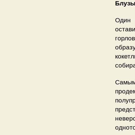
Блузы
Один 
оста
горло
образ
кокет
собир
Самы
проде
полуп
предс
невер
однот