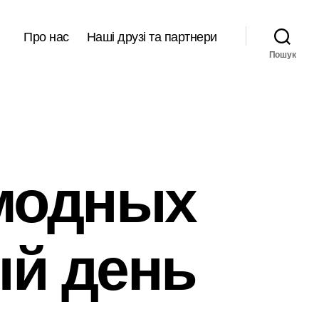
Про нас
Наші друзі та партнери
Пошук
 модных
ый день