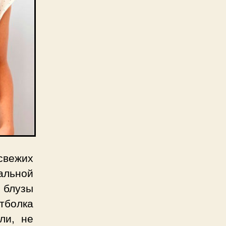
свежих
альной
 блузы
тболка
ли, не