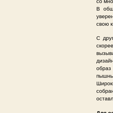
со мно
В общ
увере
свою к
С дру
скоре
вызыв
дизай
образ 
пышны
Широк
собра
оставл
Для о