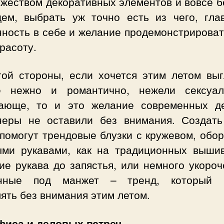
жеством декоративных элементов и вовсе б
ем, выбрать уж точно есть из чего, гла
нность в себе и желание продемонстрироват
расоту.
гой стороны, если хочется этим летом выг
е нежно и романтично, нежели сексуа
ающе, то и это желание современных д
неры не оставили без внимания. Создать
помогут трендовые блузки с кружевом, обо
ми рукавами, как на традиционных вышив
ие рукава до запястья, или немного укороч
нные под манжет – тренд, который 
ять без внимания этим летом.
фиса и деловых встреч