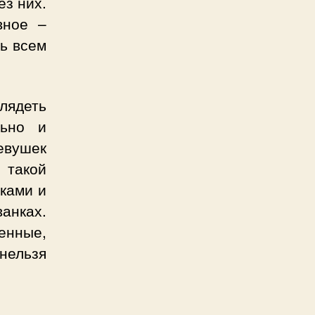
ез них.
вное –
ь всем
лядеть
льно и
евушек
 такой
рками и
анках.
енные,
нельзя