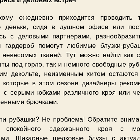
кому ежедневно приходится проводить 
е деньки, сидя в душном офисе или пос
сь с деловыми партнерами, разнообразит
й гардероб помогут любимые блузки-руба
х невесомых тканей. Тут можно найти как с
ты под горло, так и немного свободные ру
ким декольте, неизменным хитом остаются
, которые в этом сезоне дизайнеры реком
ь с серыми юбками различного кроя или ч
ченными брючками.
ли рубашки? Не проблема! Обратите внима
ы спокойного сдержанного кроя с мо
ами. Шикарные шелковые блузы с актуа