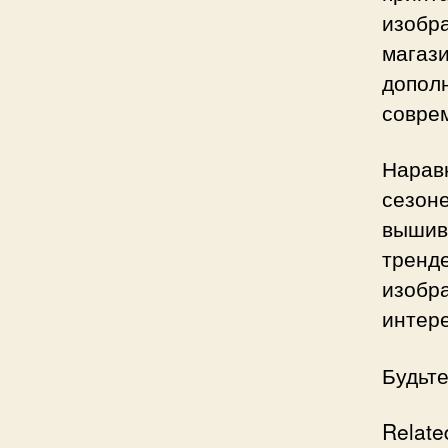
изобра
мага
дополн
совре
Нарав
сезон
вышив
тренд
изобр
интер
Будьте
Relate