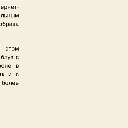
тернет-
льным
 образа
в этом
блуз с
зоне в
ак и с
 более