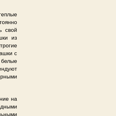
теплые
тоянно
ь свой
шки из
трогие
башки с
 белые
ендуют
ерными
ние на
дными
льными