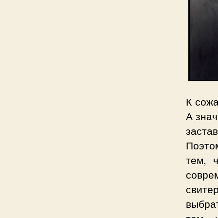
К сожа
А знач
заста
Поэто
тем, 
совре
свите
выбрат