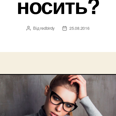
носить?
Від
redbirdy
25.08.2016
Автор
Дата
запису
запису