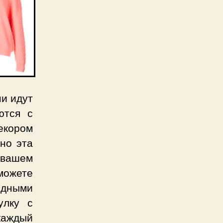
ни идут
ются с
екором
но эта
 вашем
можете
дными
улку с
каждый