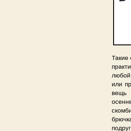
Такие 
практ
любой
или п
вещь 
осенн
ском
брючк
подру