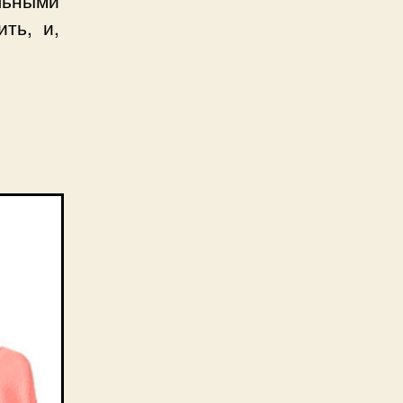
льными
ить, и,