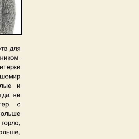
ртв для
ником-
витерки
ашемир
плые и
гда не
итер с
больше
горло,
ольше,