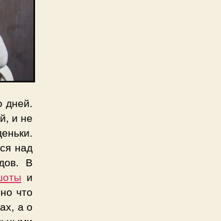
о дней.
й, и не
еньки.
ся над
дов. В
шоты
и
но что
ах, а о