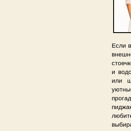
Если в
внешн
стоечк
и вод
или ш
уютны
прога
пиджа
любит
выбир