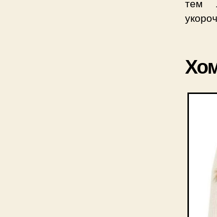
тем 
укоро
Хо