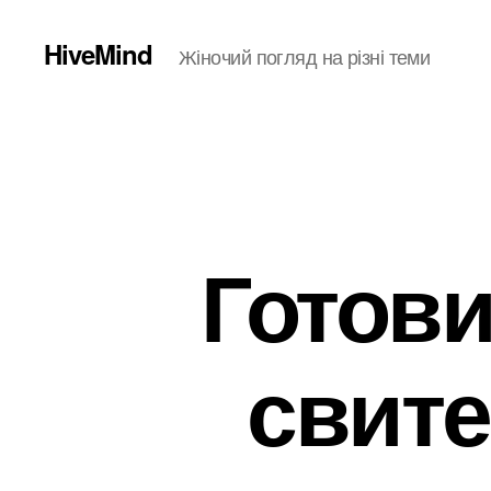
HiveMind
Жіночий погляд на різні теми
Готови
свите