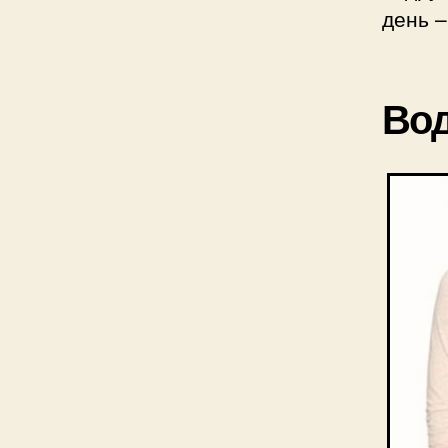
день –
Вод