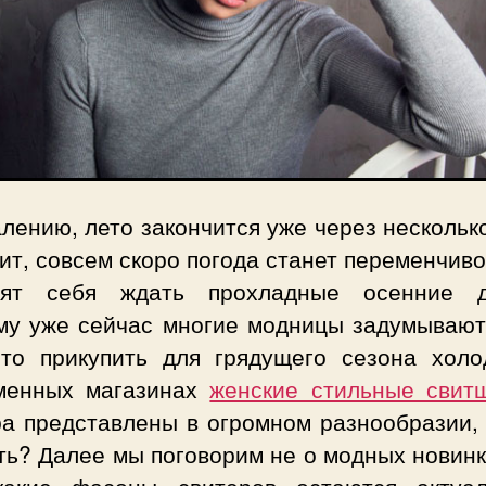
лению, лето закончится уже через нескольк
ит, совсем скоро погода станет переменчиво
вят себя ждать прохладные осенние д
му уже сейчас многие модницы задумывают
что прикупить для грядущего сезона холо
менных магазинах
женские стильные свит
ра представлены в огромном разнообразии, 
ь? Далее мы поговорим не о модных новинк