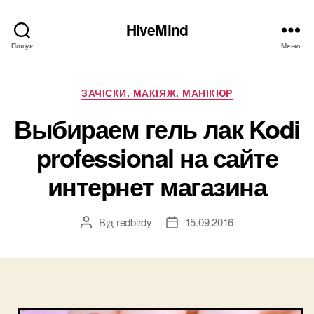
HiveMind
Пошук
Меню
Категорії
ЗАЧІСКИ, МАКІЯЖ, МАНІКЮР
Выбираем гель лак Kodi
professional на сайте
интернет магазина
Від
redbirdy
15.09.2016
Автор
Дата
запису
запису