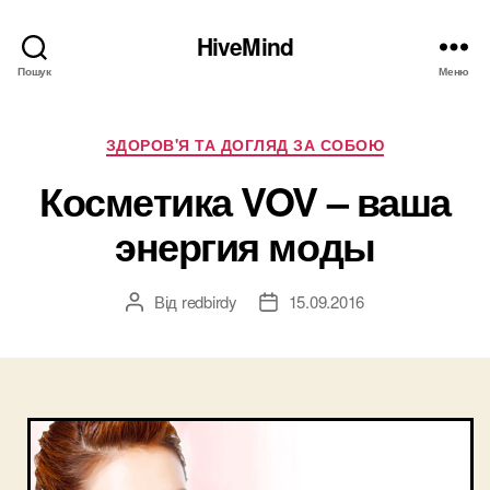
HiveMind
Пошук
Меню
Категорії
ЗДОРОВ'Я ТА ДОГЛЯД ЗА СОБОЮ
Косметика VOV – ваша
энергия моды
Від
redbirdy
15.09.2016
Автор
Дата
запису
запису