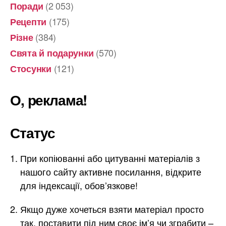
(2 053)
Поради
(175)
Рецепти
(384)
Різне
(570)
Свята й подарунки
(121)
Стосунки
О, реклама!
Статус
При копіюванні або цитуванні матеріалів з
нашого сайту активне посилання, відкрите
для індексації, обов’язкове!
Якщо дуже хочеться взяти матеріал просто
так, поставити під ним своє ім’я чи зграбити –