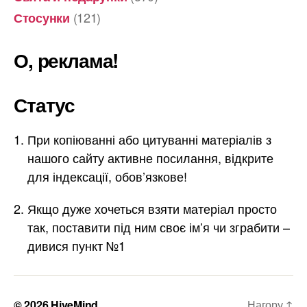
(121)
Стосунки
О, реклама!
Статус
При копіюванні або цитуванні матеріалів з
нашого сайту активне посилання, відкрите
для індексації, обов’язкове!
Якщо дуже хочеться взяти матеріал просто
так, поставити під ним своє ім’я чи зграбити –
дивися пункт №1
© 2026
HiveMind
Нагору
↑