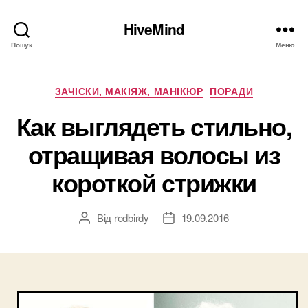
HiveMind
Пошук
Меню
Категорії
ЗАЧІСКИ, МАКІЯЖ, МАНІКЮР
ПОРАДИ
Как выглядеть стильно,
отращивая волосы из
короткой стрижки
Від
redbirdy
19.09.2016
Автор
Дата
запису
запису