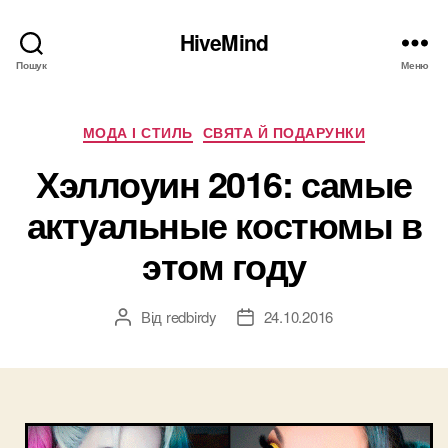
HiveMind
Пошук
Меню
Категорії
МОДА І СТИЛЬ
СВЯТА Й ПОДАРУНКИ
Хэллоуин 2016: самые
актуальные костюмы в
этом году
Від
redbirdy
24.10.2016
Автор
Дата
запису
запису