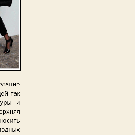
елание
ей так
гуры и
ерхняя
носить
модных