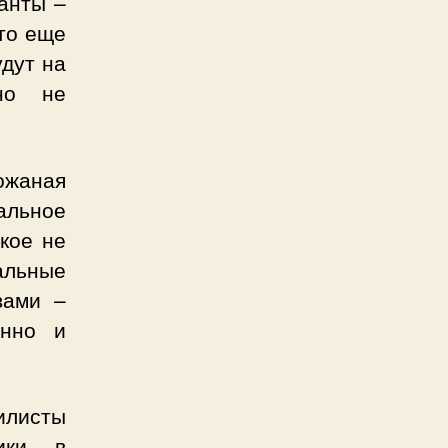
ианты –
что еще
дут на
чно не
ожаная
альное
кое не
альные
вами –
енно и
илисты
тики в