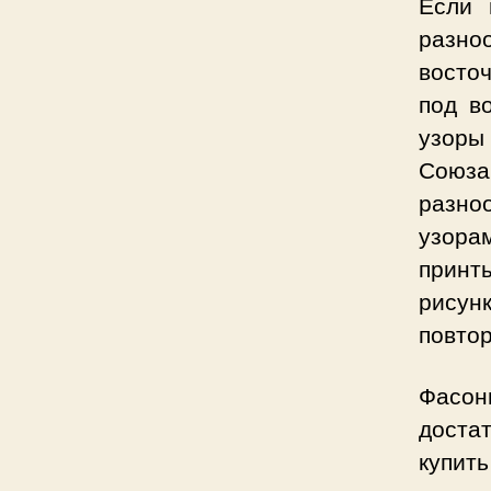
Если 
разно
восто
под в
узоры
Союза
разно
узора
принт
рисун
повто
Фасон
доста
купит