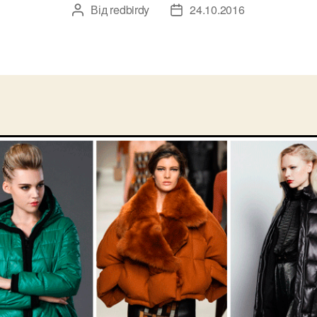
Від
redbirdy
24.10.2016
Автор
Дата
запису
запису