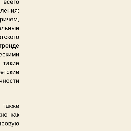
 всего
ления:
ричем,
альные
тского
тренде
ескими
 такие
етские
чности
 также
но как
нсовую