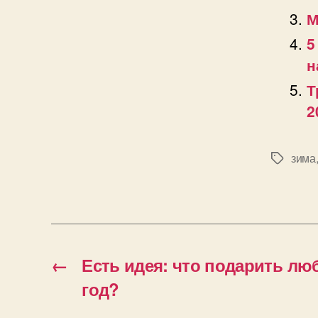
М
5
н
Т
2
зима
Позначк
←
Есть идея: что подарить л
год?