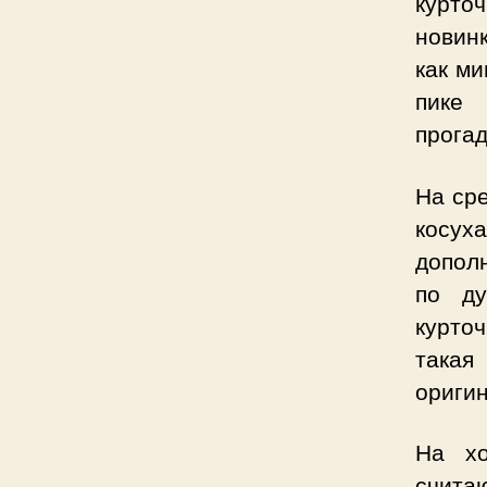
курточ
новинк
как м
пике 
прога
На ср
косух
допол
по ду
курто
такая
ориги
На хо
счита