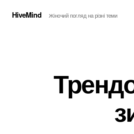
HiveMind
Жіночий погляд на різні теми
Трендо
з