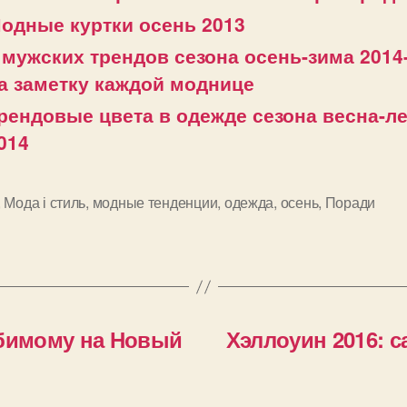
одные куртки осень 2013
 мужских трендов сезона осень-зима 2014
а заметку каждой моднице
рендовые цвета в одежде сезона весна-л
014
,
Мода і стиль
,
модные тенденции
,
одежда
,
осень
,
Поради
и
юбимому на Новый
Хэллоуин 2016: 