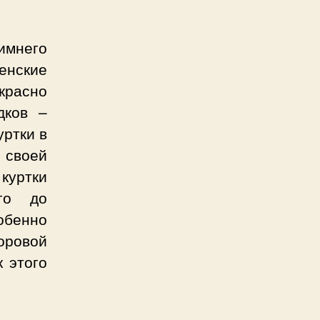
имнего
енские
красно
дков –
ртки в
 своей
куртки
ого до
обенно
оровой
к этого