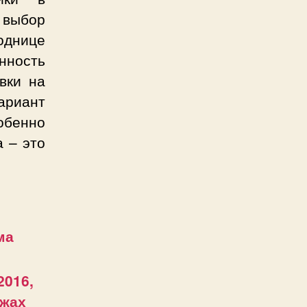
 выбор
однице
нность
вки на
вариант
собенно
 – это
ма
2016,
ажах