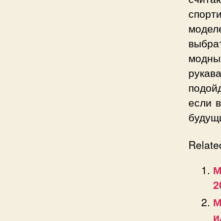
спорт
модел
выбра
модны
рукава
подойд
если 
будущи
Relate
М
2
М
и