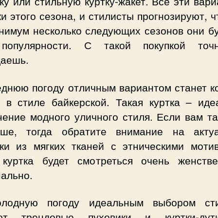
ку или стильную куртку-жакет. Все эти вар
и этого сезона, и стилисты прогнозируют, 
инимум несколько следующих сезонов они бу
популярности. С такой покупкой то
даешь.
еднюю погоду отличным вариантом станет к
а в стиле байкерской. Такая куртка – иде
нение модного уличного стиля. Если вам та
ше, тогда обратите внимание на акту
чки из мягких тканей с этническими моти
 куртка будет смотреться очень женств
нально.
лодную погоду идеальным выбором ст
ют трендовые пуховики и куртки-ду