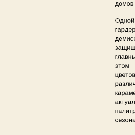
домов
Одной
гард
демис
защищ
главн
этом 
цвето
разли
карам
актуа
палитр
сезона