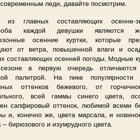
 современным леди, давайте посмотрим.
 из главных составляющих осенне-з
ероба каждой девушки являются
ж
езонные осенние куртки
, которые пре
ают от ветра, повышенной влаги и оса
ых составляющих осенней погоды. Модные ку
сезоне в первую очередь отличаются
вой палитрой. На пике популярности 
чных оттенков бежевого, от горчичн
ельного, всей гаммы синего цвета, ос
лен сапфировый оттенок, любимой всеми б
ы и, конечно же, цвета марсала, и новино
 – бирюзового и изумрудного цвета.