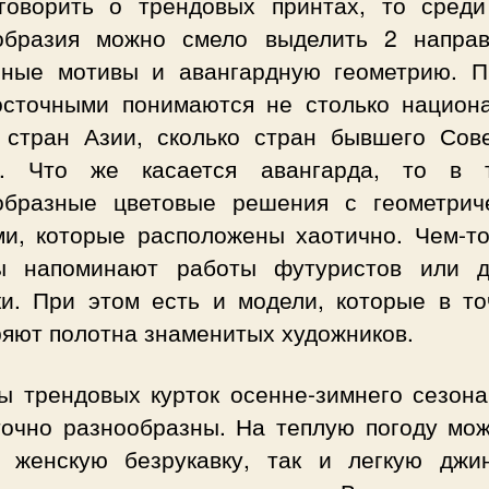
говорить о трендовых принтах, то среди
образия можно смело выделить 2 направ
чные мотивы и авангардную геометрию. П
осточными понимаются не столько национ
 стран Азии, сколько стран бывшего Сове
. Что же касается авангарда, то в 
образные цветовые решения с геометрич
ми, которые расположены хаотично. Чем-то
ы напоминают работы футуристов или д
ки. При этом есть и модели, которые в то
ряют полотна знаменитых художников.
ы трендовых курток осенне-зимнего сезона
точно разнообразны. На теплую погоду мож
ь женскую безрукавку
, так и легкую джи