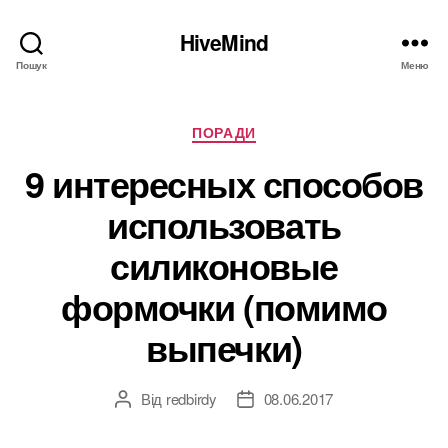
HiveMind
Пошук
Меню
Категорії
ПОРАДИ
9 интересных способов
использовать
силиконовые
формочки (помимо
выпечки)
Від
redbirdy
08.06.2017
Автор
Дата
запису
запису