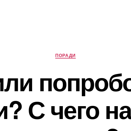
Категорії
ПОРАДИ
ли попроб
? С чего н