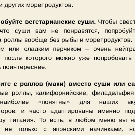
и других морепродуктов.
робуйте вегетарианские суши.
Чтобы свест
 что суши вам не понравятся, попробуй
а роллы вообще без рыбы и морепродуктов. 
ом или сладким перчиком – очень нейтр
, после которого можно уже попробовать 
ь поинтереснее.
ните с роллов (маки) вместо суши или с
ые роллы, калифорнийские, филадельфия
наиболее «понятны» для наших вку
торов, и часто адаптированы именно по
уру питания. То есть, в любом меню вы н
 не только с японскими начинками, 