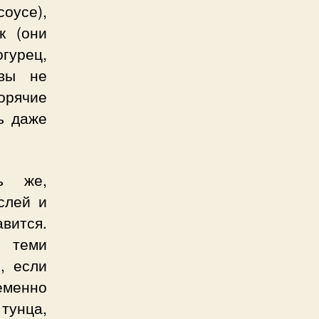
оусе),
к (они
огурец,
 вы не
орячие
ь даже
 же,
слей и
авится.
д теми
, если
еменно
тунца,