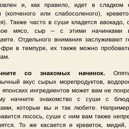
товлен и, как правило, идет в сладком с
я (копченого или слабосоленого), кревето
я). Также часто в суши кладется авокадо, 
вое мясо, сыр – с этими начинками
даете. Отдельного внимания заслуживают г
-фри в темпуре, их также можно пробоват
ам.
чните со знакомых начинок.
Опять
вычный вкус сырых морепродуктов, водоро
 японских ингредиентов может вам не понр
му начните знакомство с суши с блю
ками, которые вы и так любите. Например
равится лосось, суши с ним вам также непр
вятся. То же касается и креветок, мидий, 