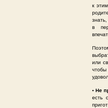
к эти
родит
знать,
в пе
впечат
Поэто
выбра
или с
чтобы
удовол
• Не 
есть 
пригот