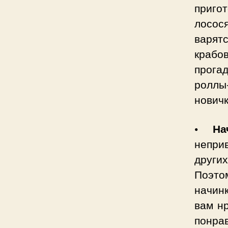
приго
лосос
варятс
крабо
прога
роллы
новичк
• На
непри
других
Поэто
начин
вам н
понра