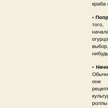
краба 
• Поп
того,
начал
огурц
выбор
нибуд
• Нач
Обычн
они 
рецеп
культ
роллы