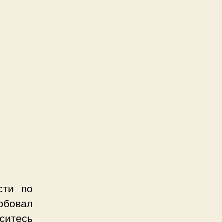
сти по
робовал
оситесь