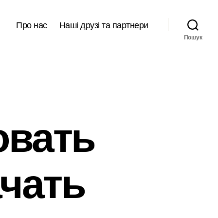
Про нас
Наші друзі та партнери
Пошук
овать
ачать