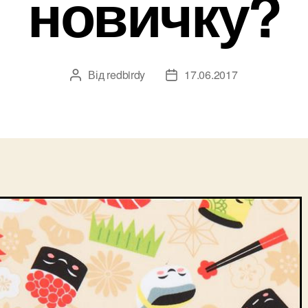
новичку?
Від
redbirdy
17.06.2017
Автор
Дата
запису
запису