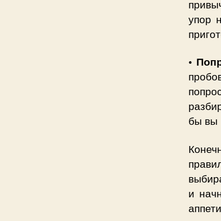
привы
упор 
приго
• Поп
пробо
попро
разбир
бы вы 
Конеч
прави
выбир
и нач
аппети