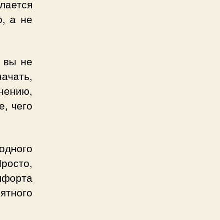
лается
, а не
 вы не
ачать,
нению,
е, чего
одного
росто,
мфорта
ятного