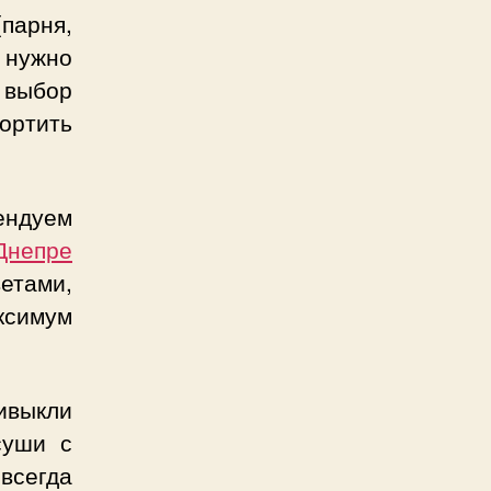
парня,
 нужно
й выбор
ртить
ендуем
Днепре
етами,
ксимум
ивыкли
суши с
 всегда