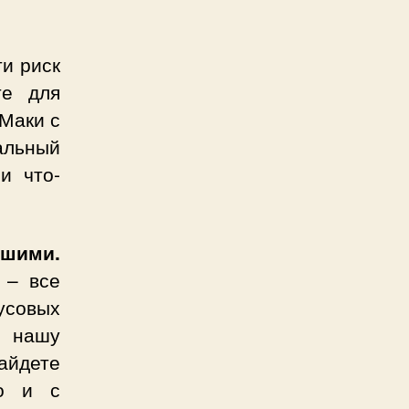
и риск
те для
Маки с
альный
и что-
ашими.
 – все
совых
д нашу
айдете
но и с