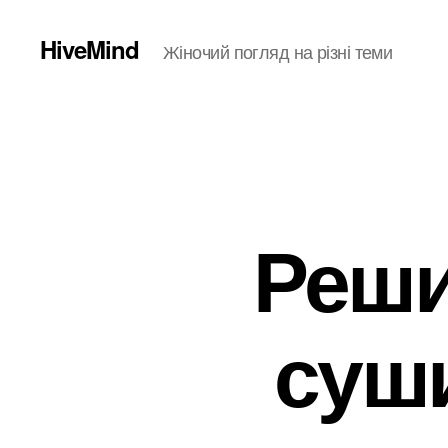
HiveMind
Жіночий погляд на різні теми
Реши
суши