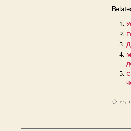
Relate
У
Г
Д
М
д
С
ч
вкус
Позначк