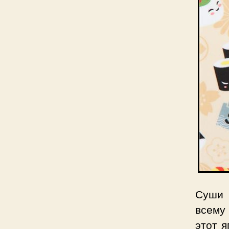
Суши 
всему 
этот я