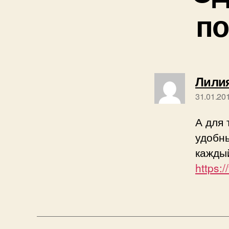
по
Лили
31.01.20
А для 
удобн
каждый
https: