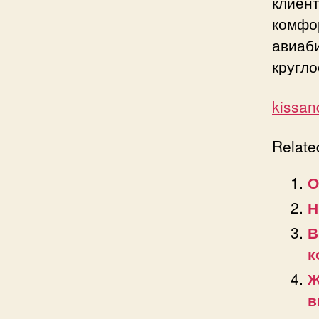
клиен
комфо
авиа
кругло
kissand
Relate
О
Н
В
к
Ж
в