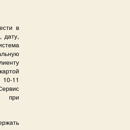
ести в
 дату,
истема
льную
лиенту
 картой
 10-11
Сервис
рт при
ержать