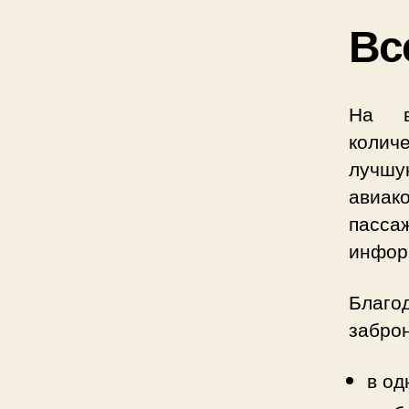
Вс
На в
колич
лучшу
авиак
пасса
информ
Благо
заброн
в од