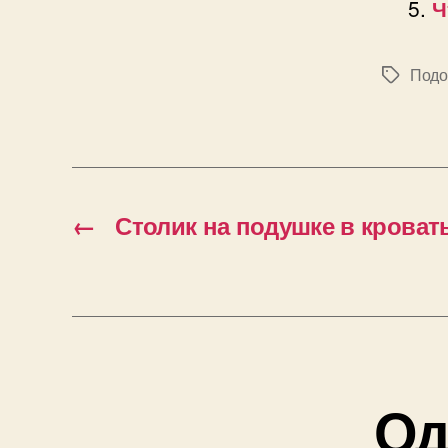
Ч
Подо
Позначк
←
Столик на подушке в кроват
Од