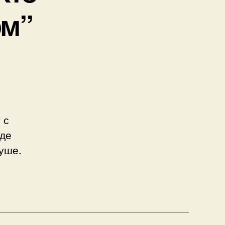
ом”
 с
где
уше.