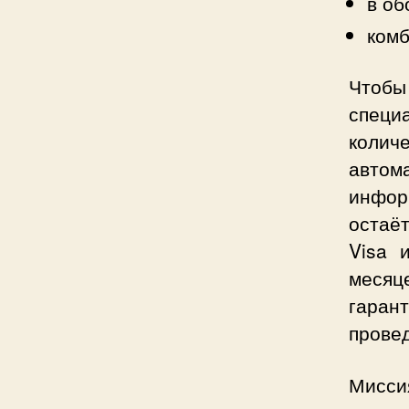
в об
ком
Чтобы
специ
колич
авто
инфор
остаёт
Visa 
месяц
гаран
прове
Мисси