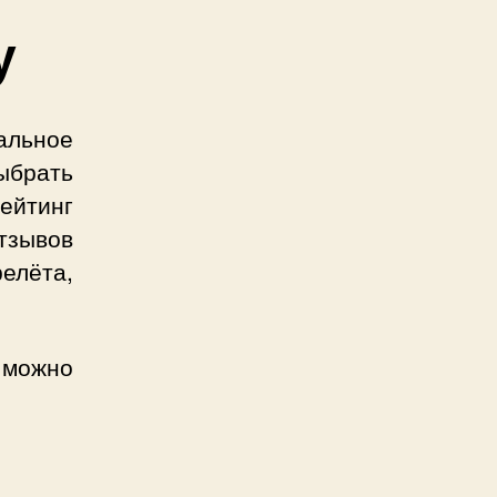
у
льное
ыбрать
ейтинг
тзывов
елёта,
 можно