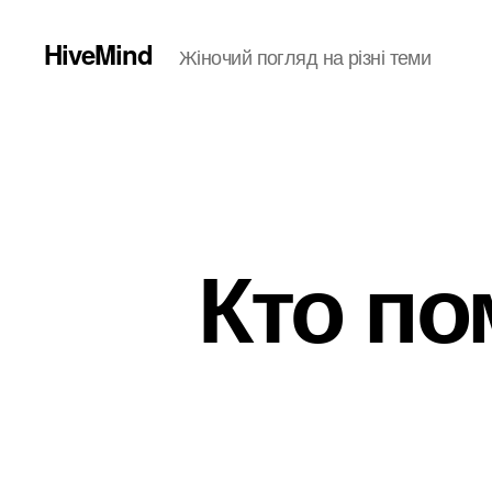
HiveMind
Жіночий погляд на різні теми
Кто по