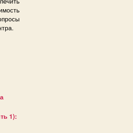
печить
имость
просы
нтра.
за
ь 1):