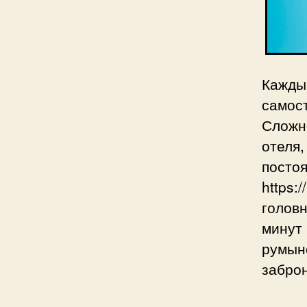
Кажд
самост
Сложн
отеля
посто
https:
голов
минут 
румын
заброн