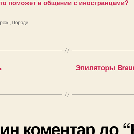
то поможет в общении с иностранцами?
рожі
,
Поради
и
ь
Эпиляторы Braun
ин коментар до “