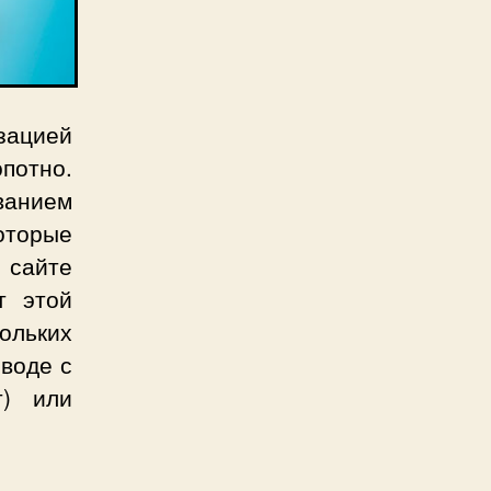
ацией
опотно.
ванием
оторые
 сайте
от этой
ольких
еводе с
т) или