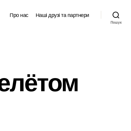
Про нас
Наші друзі та партнери
Пошук
релётом
ожет