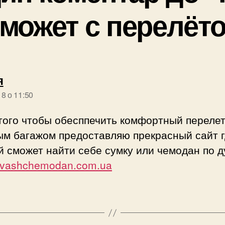
может с перелёт
говорить:
я
18 о 11:50
того чтобы обесппечить комфортный перелет
ым багажом предоставляю прекрасный сайт 
 сможет найти себе сумку или чемодан по д
//vashchemodan.com.ua