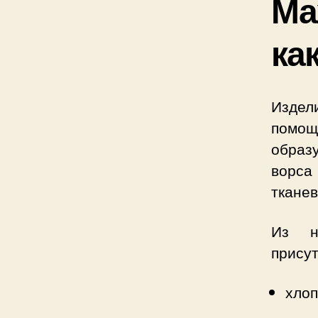
Ма
ка
Издели
помощ
образу
ворса
тканев
Из н
присут
хлоп