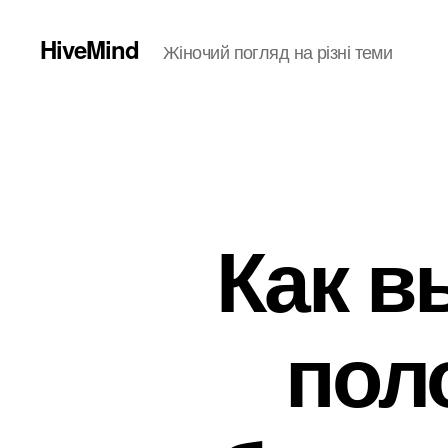
HiveMind
Жіночий погляд на різні теми
Как в
пол