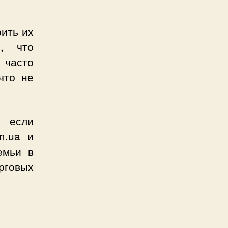
рить их
ь, что
 часто
что не
 если
om.ua и
емьи в
рговых