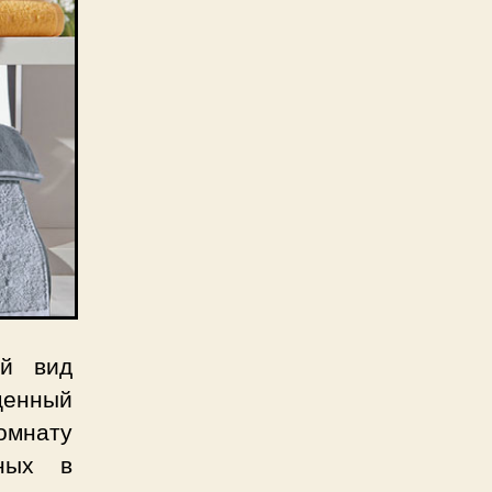
ый вид
оценный
комнату
ных в