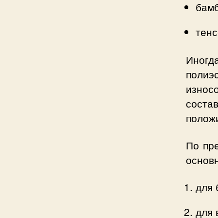
бамб
тенс
Иногд
поли
износ
сост
полож
По пр
основ
для 
для 