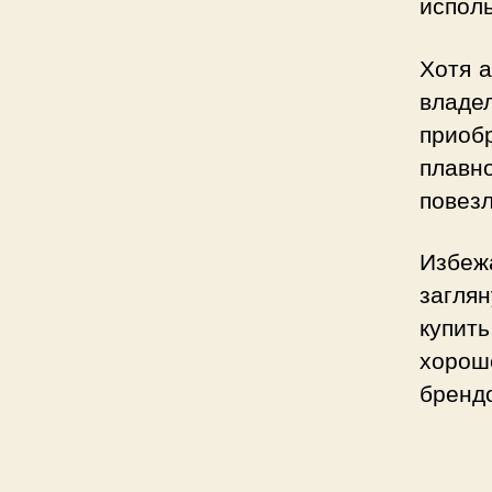
испол
Хотя а
владе
приоб
плавн
повезл
Избе
заглян
купит
хорош
брендо