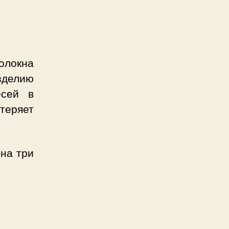
олокна
делию
есей в
еряет
на три