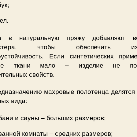
ук;
ел.
а в натуральную пряжу добавляют в
эстера, чтобы обеспечить из
оустойчивость. Если синтетических прим
аве ткани мало – изделие не пот
ительных свойств.
едназначению махровые полотенца делятся 
ных вида:
бани и сауны – больших размеров;
ванной комнаты – средних размеров;