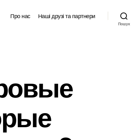
Про нас
Наші друзі та партнери
Пошук
хровые
орые