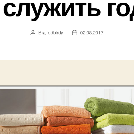
 служить г
Від
redbirdy
02.08.2017
Автор
Дата
запису
запису