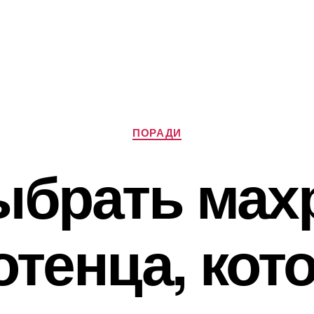
Категорії
ПОРАДИ
ыбрать ма
отенца, кот