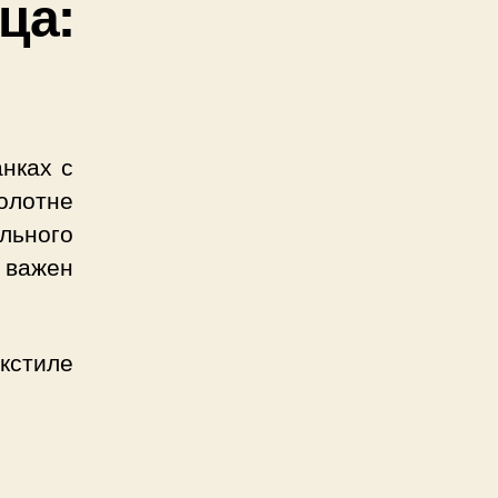
ца:
анках с
олотне
ельного
 важен
стиле