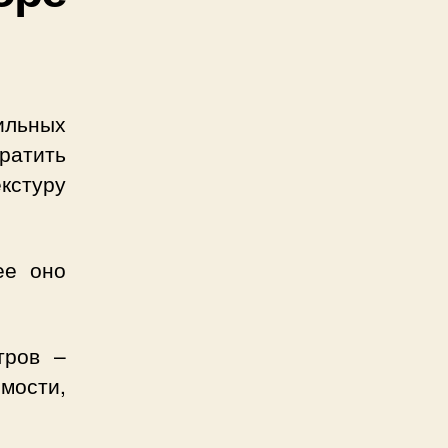
льных
ратить
кстуру
ее оно
тров –
сти,