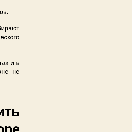
ов.
бирают
ского
так и в
ане не
ить
оре