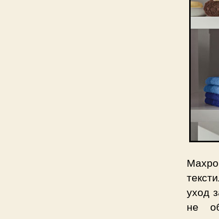
Махро
тексти
уход з
не о