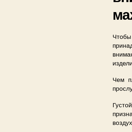
ма
Чтоб
прина
внима
издели
Чем п
просл
Густо
при
возду