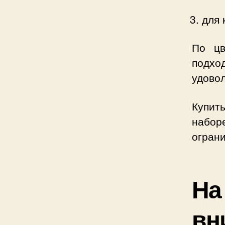
для 
По цв
подх
удово
Купить
набор
огран
На
вн