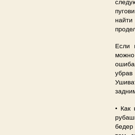
следу
пугови
найти
продел
Если 
можно
ошиба
убрав
Ушива
задни
• Как
рубаш
бедер
там, 