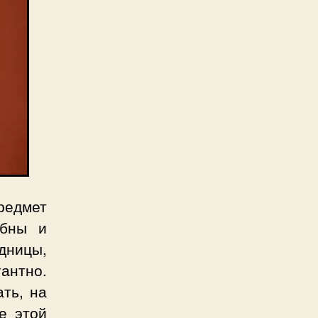
редмет
обны и
дницы,
гантно.
ть, на
е этой