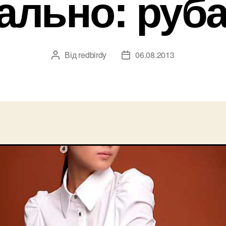
ально: руб
Від
redbirdy
06.08.2013
Автор
Дата
запису
запису