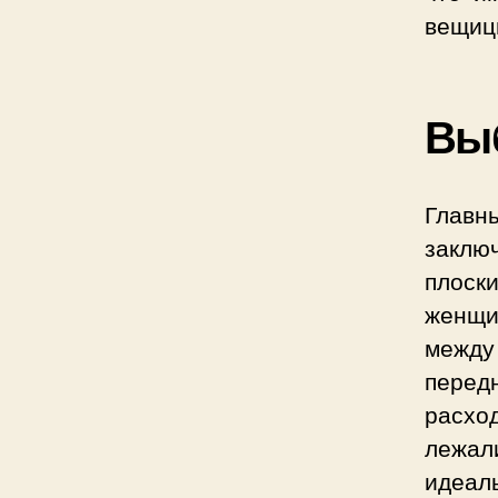
вещицы
Вы
Главн
заклю
плоск
женщи
между
передн
расхо
лежал
идеал