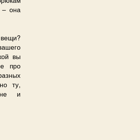
 – она
 вещи?
вашего
кой вы
все про
разных
но ту,
ене и