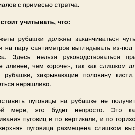
алов с примесью стретча.
 стоит учитывать, что:
жеты рубашки должны заканчиваться чут
и на пару сантиметров выглядывать из-под
ка. Здесь нельзя руководствоваться пр
е длинее, чем короче», так как слишком д
а рубашки, закрывающие половину кисти,
еться неряшливо.
еставить пуговицы на рубашке не получит
ей мере, это будет непросто. Это ка
вания пуговиц и по вертикали, и по гориз
верхняя пуговица размещена слишком выс