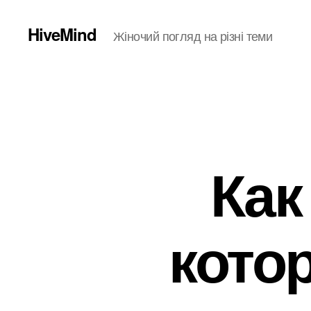
HiveMind
Жіночий погляд на різні теми
Как
кото