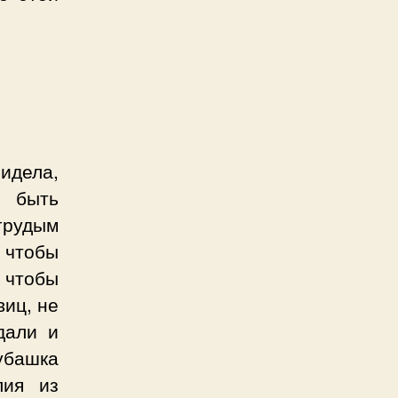
идела,
ы быть
грудым
 чтобы
 чтобы
виц, не
дали и
убашка
лия из