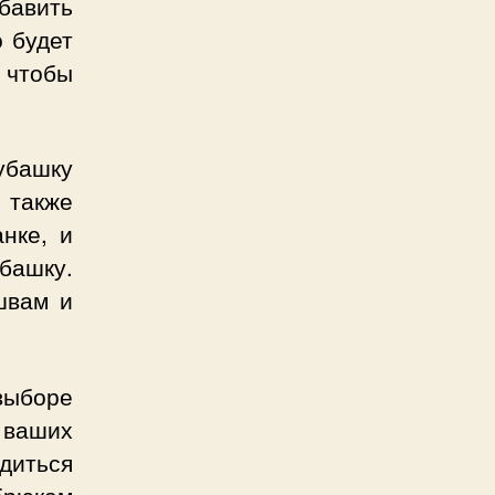
бавить
о будет
 чтобы
убашку
 также
нке, и
башку.
швам и
выборе
 ваших
диться
брюкам