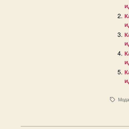
и
К
и
К
и
К
и
К
и
Мода 
Позначк