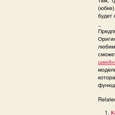
(юбке
будет 
_
Предп
Ориги
любим
сможет
швей
модел
кото
функц
Relate
К