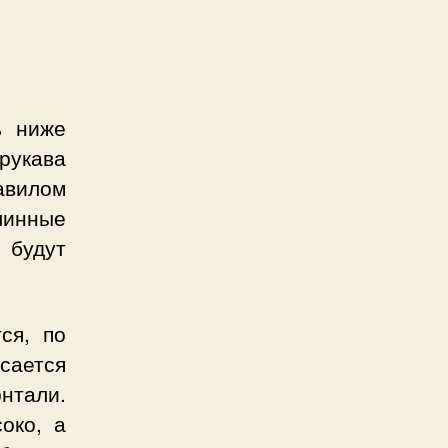
ь ниже
 рукава
авилом
линные
 будут
ся, по
сается
онтали.
око, а