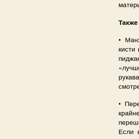
матери
Также
• Ман
кисти 
пиджа
«лучш
рукав
смотр
• Пер
крайн
переши
Если 