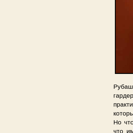
Рубаш
гарде
практ
которы
Но чт
что и