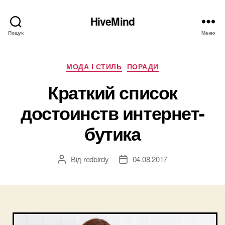
HiveMind
Пошук
Меню
Категорії
МОДА І СТИЛЬ
ПОРАДИ
Краткий список
достоинств интернет-
бутика
Від
redbirdy
04.08.2017
Автор
Дата
запису
запису