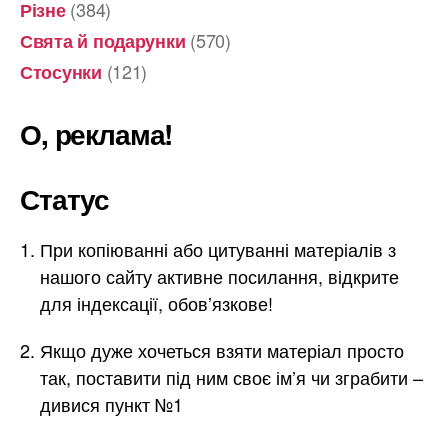
(384)
Різне
(570)
Свята й подарунки
(121)
Стосунки
О, реклама!
Статус
При копіюванні або цитуванні матеріалів з
нашого сайту активне посилання, відкрите
для індексації, обов’язкове!
Якщо дуже хочеться взяти матеріал просто
так, поставити під ним своє ім’я чи зграбити –
дивися пункт №1