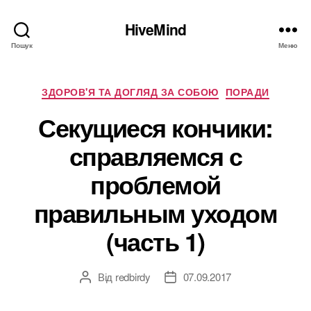
HiveMind
Пошук
Меню
Категорії
ЗДОРОВ'Я ТА ДОГЛЯД ЗА СОБОЮ
ПОРАДИ
Секущиеся кончики:
справляемся с
проблемой
правильным уходом
(часть 1)
Від
redbirdy
07.09.2017
Автор
Дата
запису
запису