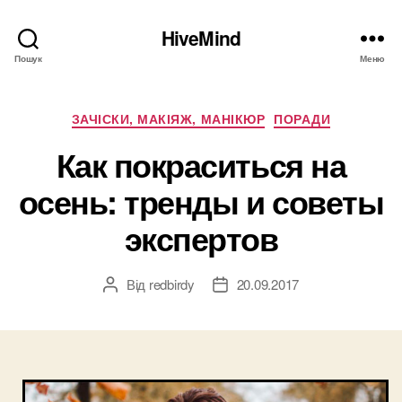
HiveMind
Пошук
Меню
Категорії
ЗАЧІСКИ, МАКІЯЖ, МАНІКЮР
ПОРАДИ
Как покраситься на
осень: тренды и советы
экспертов
Від
redbirdy
20.09.2017
Автор
Дата
запису
запису