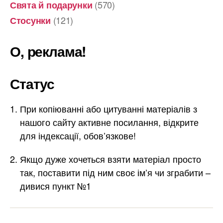
(570)
Свята й подарунки
(121)
Стосунки
О, реклама!
Статус
При копіюванні або цитуванні матеріалів з
нашого сайту активне посилання, відкрите
для індексації, обов’язкове!
Якщо дуже хочеться взяти матеріал просто
так, поставити під ним своє ім’я чи зграбити –
дивися пункт №1