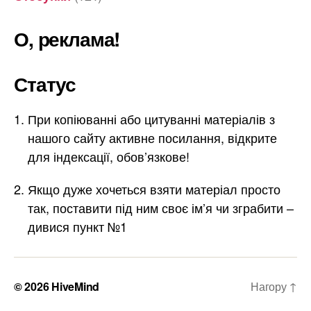
О, реклама!
Статус
При копіюванні або цитуванні матеріалів з
нашого сайту активне посилання, відкрите
для індексації, обов’язкове!
Якщо дуже хочеться взяти матеріал просто
так, поставити під ним своє ім’я чи зграбити –
дивися пункт №1
© 2026
HiveMind
Нагору
↑