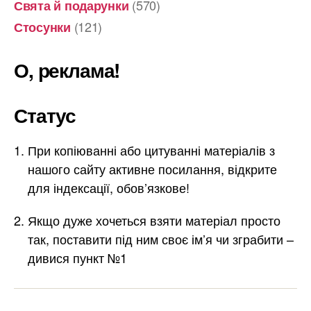
(570)
Свята й подарунки
(121)
Стосунки
О, реклама!
Статус
При копіюванні або цитуванні матеріалів з
нашого сайту активне посилання, відкрите
для індексації, обов’язкове!
Якщо дуже хочеться взяти матеріал просто
так, поставити під ним своє ім’я чи зграбити –
дивися пункт №1