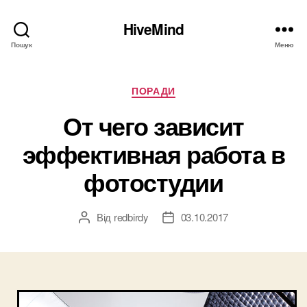
HiveMind
Пошук
Меню
Категорії
ПОРАДИ
От чего зависит
эффективная работа в
фотостудии
Від
redbirdy
03.10.2017
Автор
Дата
запису
запису