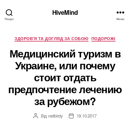
HiveMind
Пошук
Меню
Категорії
ЗДОРОВ'Я ТА ДОГЛЯД ЗА СОБОЮ
ПОДОРОЖІ
Медицинский туризм в
Украине, или почему
стоит отдать
предпочтение лечению
за рубежом?
Від
redbirdy
19.10.2017
Автор
Дата
запису
запису