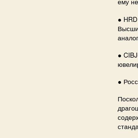
ему не
● HRD
Высши
аналог
● CIB
ювели
● Рос
Поскол
драго
содер
станда