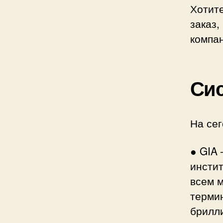
Хотите
заказ,
компа
Сис
На сег
● GIA
инсти
всем 
терми
брилли