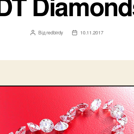
IDT Diamond
Від
redbirdy
10.11.2017
Автор
Дата
запису
запису