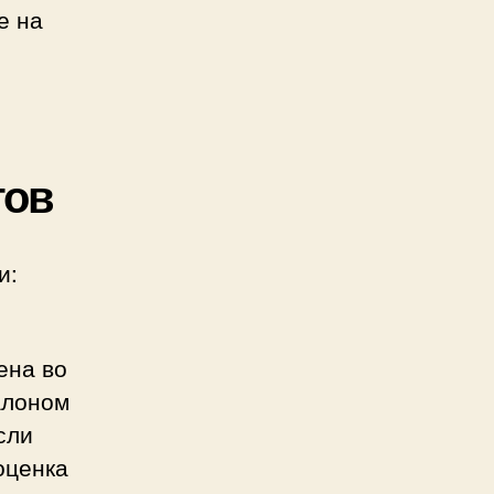
е на
тов
и:
ена во
алоном
сли
оценка