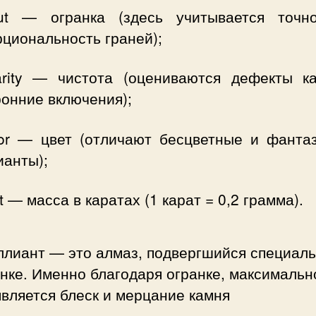
 — огранка (здесь учитывается точн
циональность граней);
rity — чистота (оцениваются дефекты к
онние включения);
or — цвет (отличают бесцветные и фанта
ианты);
t — масса в каратах (1 карат = 0,2 грамма).
ллиант — это алмаз, подвергшийся специал
нке. Именно благодаря огранке, максимальн
вляется блеск и мерцание камня