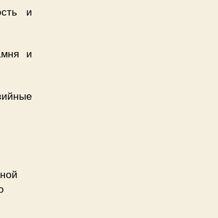
ость и
амня и
зийные
ьной
о