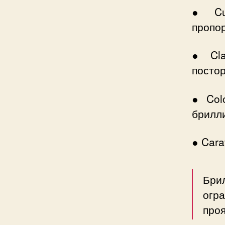
● Cut
пропор
● Cla
постор
● Col
брилл
● Cara
Бри
огра
проя