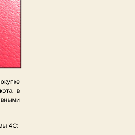
покупке
кота в
овными
мы 4С: