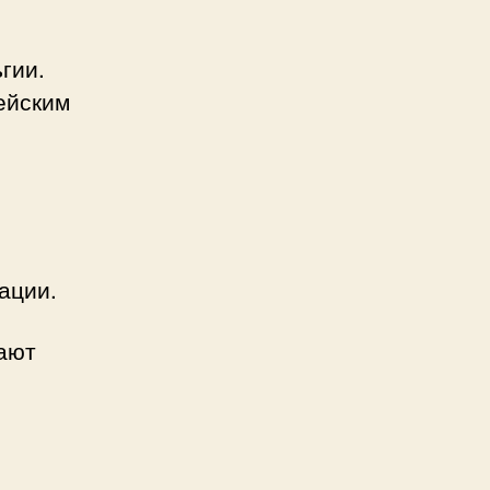
гии.
ейским
ации.
вают