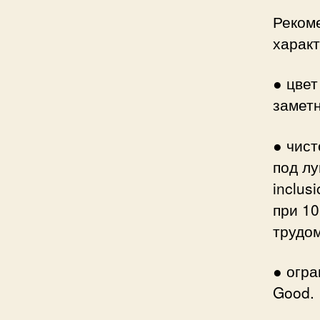
Реком
характ
● цвет
заметн
● чист
под лу
inclus
при 10
трудом
● огра
Good.