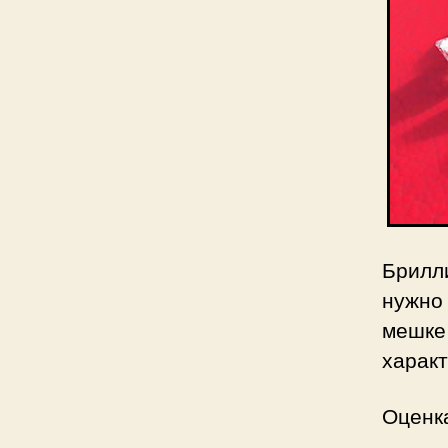
Брилли
нужно
мешке
харак
Оценк