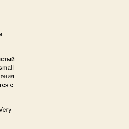
е
чистый
small
чения
тся с
Very