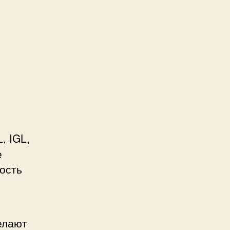
, IGL,
е
мость
елают