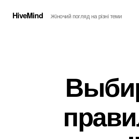
HiveMind
Жіночий погляд на різні теми
Выби
прави