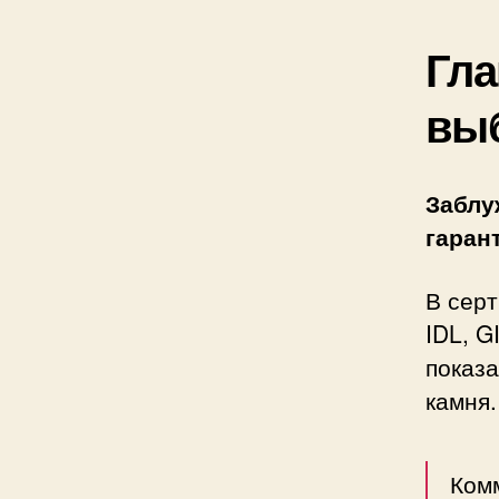
Гла
вы
Заблу
гаран
В серт
IDL, 
показа
камня.
Комм