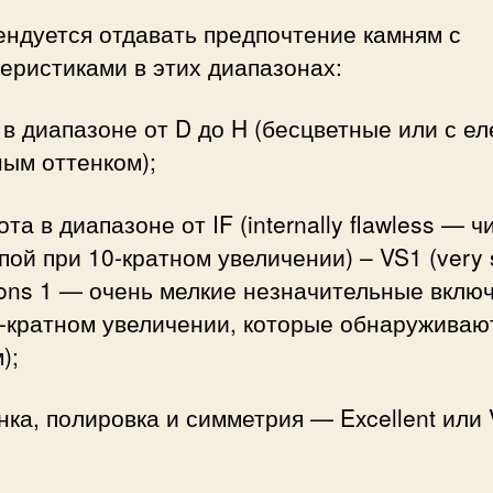
ендуется отдавать предпочтение камням с
еристиками в этих диапазонах:
 в диапазоне от D до H (бесцветные или с ел
ым оттенком);
ота в диапазоне от IF (internally flawless — 
пой при 10-кратном увеличении) – VS1 (very 
ions 1 — очень мелкие незначительные вклю
-кратном увеличении, которые обнаруживаю
);
нка, полировка и симметрия — Excellent или 