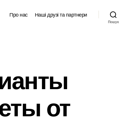
Про нас
Наші друзі та партнери
Пошук
ианты
еты от