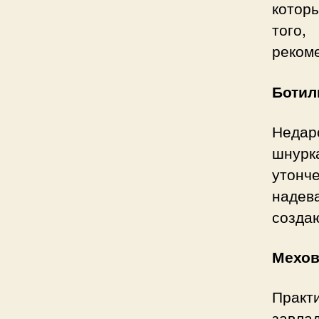
котор
того,
рекоме
Ботил
Недар
шнурк
утонч
надев
создаю
Мехов
Практ
завл