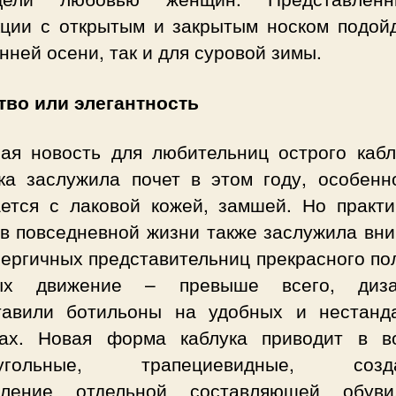
кции с открытым и закрытым носком подойд
нней осени, так и для суровой зимы.
тво или элегантность
ая новость для любительниц острого кабл
ка заслужила почет в этом году, особенн
ается с лаковой кожей, замшей. Но практи
 в повседневной жизни также заслужила вни
ергичных представительниц прекрасного по
рых движение – превыше всего, диза
тавили ботильоны на удобных и нестанд
ках. Новая форма каблука приводит в во
оугольные, трапециевидные, созд
тление отдельной составляющей обув