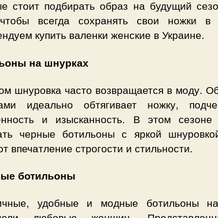
ые стоит подбирать образ на будущий сезо
 чтобы всегда сохранять свои ножки в 
ндуем купить валенки женские в Украине.
ьоны на шнурках
ом шнуровка часто возвращается в моду. Об
ами идеально обтягивает ножку, подче
енность и изысканность. В этом сезоне
ать черные ботильоны с яркой шнуровко
т впечатление строгости и стильности.
ые ботильоны
ичные, удобные и модные ботильоны н
адели любовью женщин. Представлен