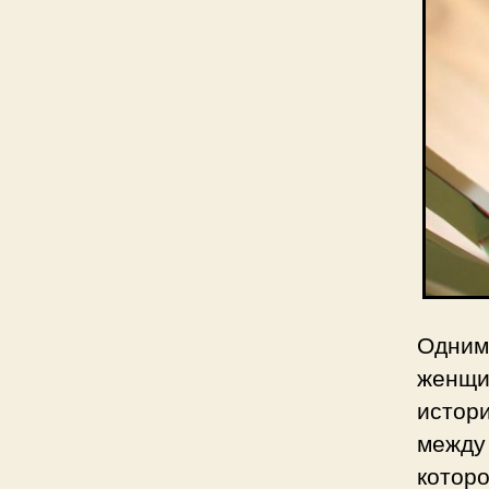
Одним
женщи
истор
между
которо