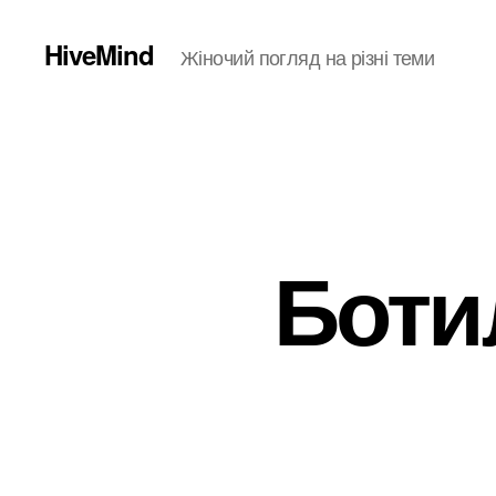
HiveMind
Жіночий погляд на різні теми
Боти