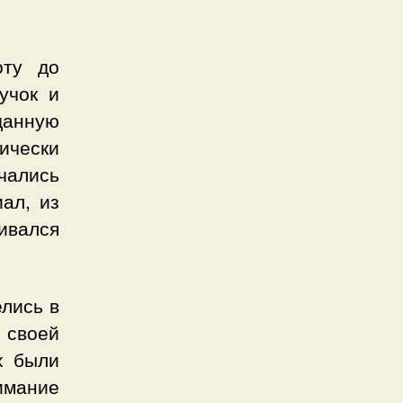
оту до
учок и
данную
ически
ечались
ал, из
ивался
елись в
своей
х были
имание