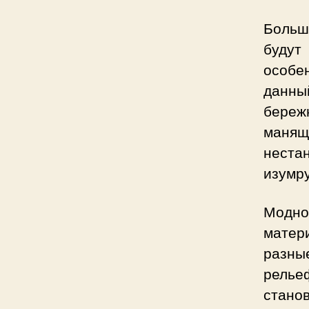
Больш
будут
особе
данны
береж
манящ
нест
изумр
Модно
матер
разны
релье
стано