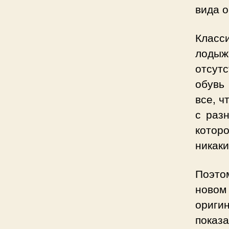
вида о
Класс
лодыж
отсут
обувь
все, ч
с раз
котор
никак
Поэтом
ново
ориги
показ