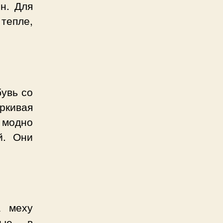
н. Для
тепле,
увь со
ркивая
 модно
й. Они
а меху
ные в