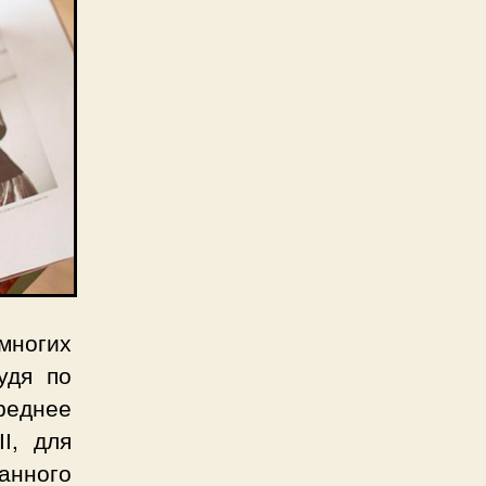
многих
удя по
реднее
І, для
данного