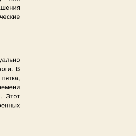
шения
ческие
туально
оги. В
пятка,
времени
. Этот
ренных