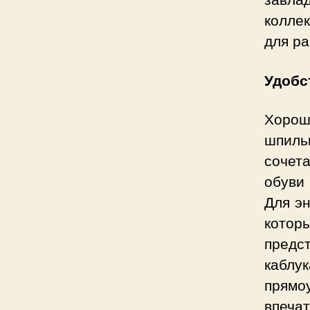
колле
для ра
Удобс
Хорош
шпиль
сочет
обуви
Для эн
кото
предс
каблу
прям
впеча