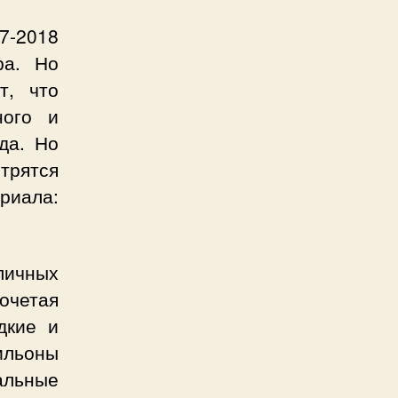
7-2018
ра. Но
т, что
ного и
да. Но
трятся
иала:
личных
очетая
дкие и
ильоны
альные