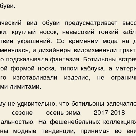
буви.
ический вид обуви предусматривает выс
ки, круглый носок, невысокий тонкий кабл
ствие украшений. Со временем мода на 
 менялась, и дизайнеры видоизменяли практ
то подсказывала фантазия. Ботильоны встр
ной формой носка, типом каблука, а матери
ого изготавливали изделие, не огранич
ими лимитами.
у не удивительно, что ботильоны запечатл
м сезоне осень-зима 2017-2018 
нальностью. На фешенебельных коллекция
аны модные тенденции, принимая во вн