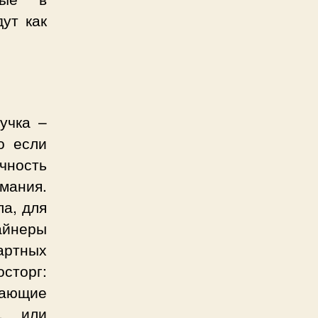
ут как
учка –
о если
чность
мания.
ла, для
йнеры
артных
сторг:
ающие
и, или