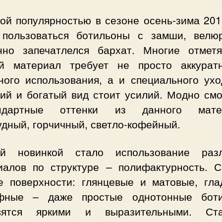
ой популярностью в сезоне осень-зима 201
 пользоваться ботильоны с замши, велю
нно запечатлелся бархат. Многие отметя
й материал требует не просто аккурат
ного использования, а и специального ухо
ий и богатый вид стоит усилий. Модно смо
андартные оттенки из данного матер
удный, горчичный, светло-кофейный.
й новинкой стало использование раз
иалов по структуре – полифактурность. С
е поверхности: глянцевые и матовые, гла
фные – даже простые однотонные бот
вятся яркими и выразительными. Ст