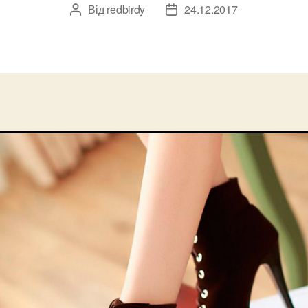
Від
redbirdy
24.12.2017
Автор
Дата
запису
запису