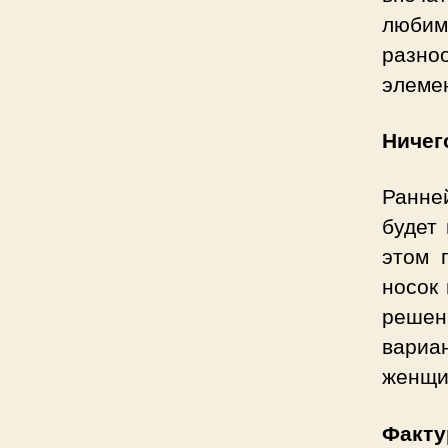
люби
разно
элемен
Ничег
Ранней
будет
этом 
носок 
решен
вариа
женщи
Факту