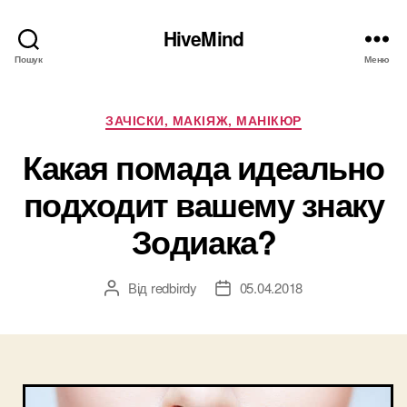
HiveMind
Пошук
Меню
Категорії
ЗАЧІСКИ, МАКІЯЖ, МАНІКЮР
Какая помада идеально
подходит вашему знаку
Зодиака?
Від
redbirdy
05.04.2018
Автор
Дата
запису
запису