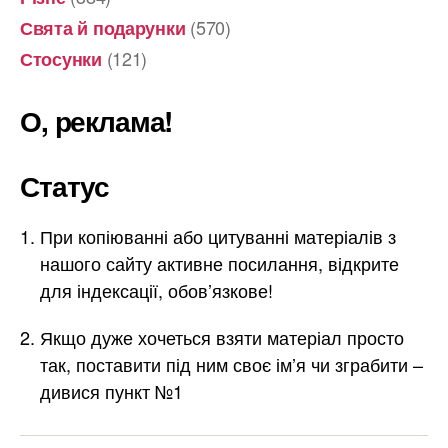
(570)
Свята й подарунки
(121)
Стосунки
О, реклама!
Статус
При копіюванні або цитуванні матеріалів з
нашого сайту активне посилання, відкрите
для індексації, обов’язкове!
Якщо дуже хочеться взяти матеріал просто
так, поставити під ним своє ім’я чи зграбити –
дивися пункт №1