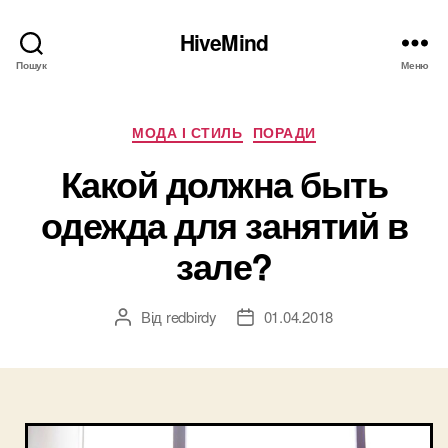
HiveMind
Пошук
Меню
Категорії
МОДА І СТИЛЬ
ПОРАДИ
Какой должна быть
одежда для занятий в
зале?
Від
redbirdy
01.04.2018
Автор
Дата
запису
запису