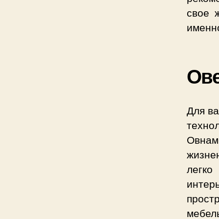
свое 
именн
Ов
Для в
техно
Овнам
жизне
легко
инте
простр
мебе