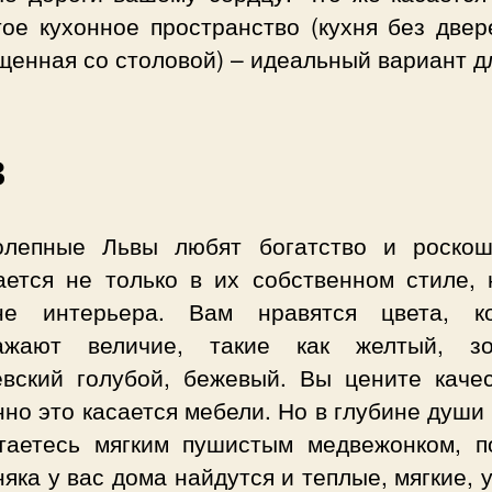
тое кухонное пространство (кухня без двер
енная со столовой) – идеальный вариант дл
в
олепные Львы любят богатство и роскош
ается не только в их собственном стиле, 
не интерьера. Вам нравятся цвета, к
ажают величие, такие как желтый, зо
евский голубой, бежевый. Вы цените качес
но это касается мебели. Но в глубине души
таетесь мягким пушистым медвежонком, п
яка у вас дома найдутся и теплые, мягкие,