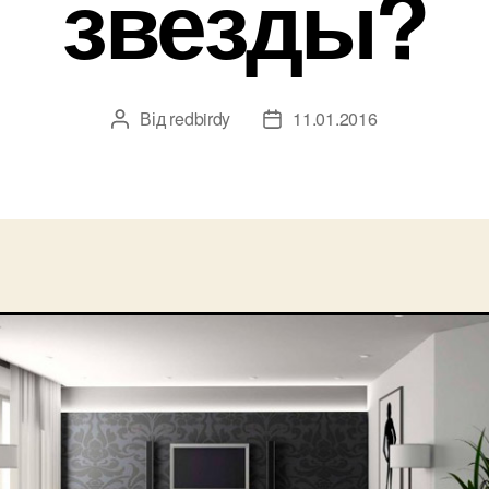
звезды?
Від
redbirdy
11.01.2016
Автор
Дата
запису
запису