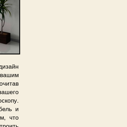
дизайн
 вашим
рочитав
вашего
скопу.
бель и
м, что
троить