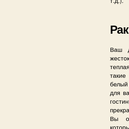
т.д.).
Рак
Ваш 
жесто
теплая
такие
белый
для в
гости
прекр
Вы ок
котор