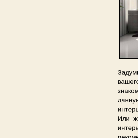
Задум
вашег
знаком
данну
интер
Или ж
интер
реком