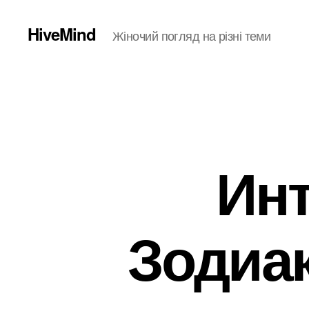
HiveMind
Жіночий погляд на різні теми
Инт
Зодиак