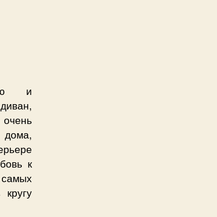
ую и
диван,
 очень
 дома,
ерьере
бовь к
 самых
 кругу