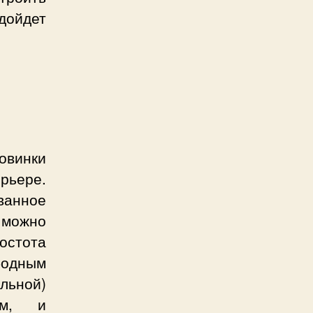
дойдет
овинки
рьере.
ванное
 можно
остота
одным
ульной)
ум, и