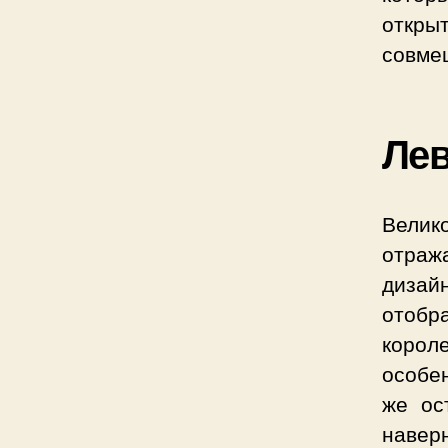
откры
совмещ
Ле
Велик
отраж
дизай
отобр
корол
особен
же ос
наверн