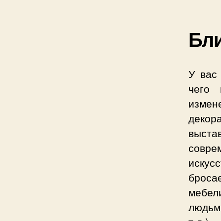
Бл
У вас
чего 
измен
декор
выста
совре
искус
броса
мебел
людьм