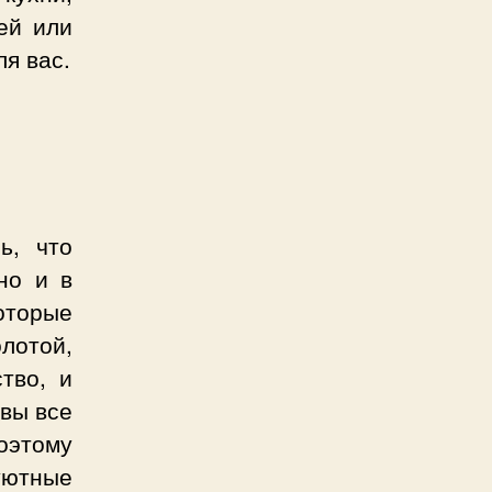
ей или
я вас.
ь, что
но и в
оторые
лотой,
тво, и
 вы все
оэтому
 уютные