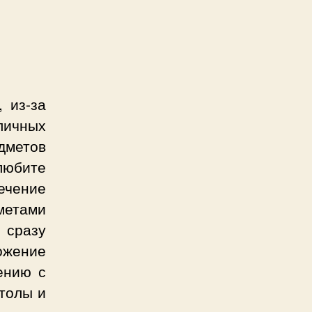
 из-за
личных
дметов
любите
ечение
метами
 сразу
ожение
ению с
толы и