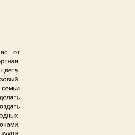
ас от
ртная,
 цвета,
зовый,
 семьи
делать
оздать
одных.
очами,
кухни,