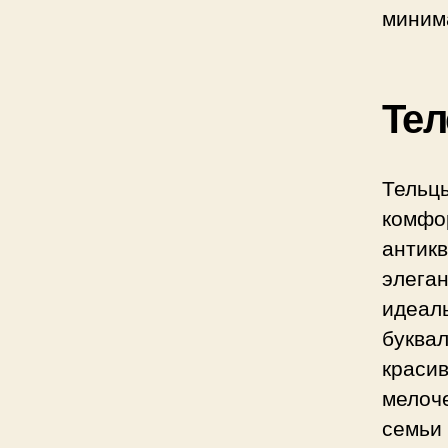
миним
Тел
Тел
комфо
антик
элега
идеал
буква
краси
мелоч
семьи 