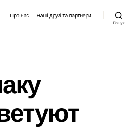
Про нас
Наші друзі та партнери
Пошук
наку
оветуют