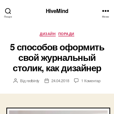
HiveMind
Пошук
Меню
Категорії
ДИЗАЙН
ПОРАДИ
5 способов оформить
свой журнальный
столик, как дизайнер
до
Від
redbirdy
24.04.2018
1 Коментар
Автор
Дата
5
запису
запису
способ
оформи
свой
журнал
столик,