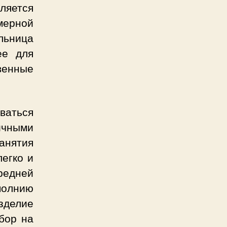
ляется
мерной
льница
ее для
венные
ваться
чными
анятия
егко и
редней
молнию
зделие
бор на