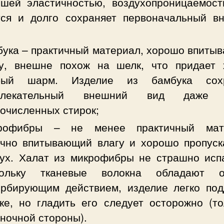
ошей эластичностью, воздухопроницаемост
тся и долго сохраняет первоначальный в
ука – практичный материал, хорошо впиты
гу, внешне похож на шелк, что придает 
бый шарм. Изделие из бамбука сохр
влекательный внешний вид даже 
очисленных стирок;
рофибры – не менее практичный мате
ично впитывающий влагу и хорошо пропус
ух. Халат из микрофибры не страшно испа
кольку тканевые волокна обладают о
орбирующим действием, изделие легко под
ке, но гладить его следует осторожно (то
ночной стороны).