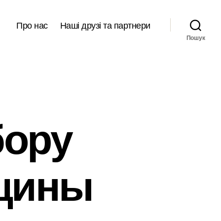
Про нас
Наші друзі та партнери
Пошук
бору
нщины