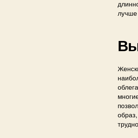
длинн
лучше 
Вы
Женск
наибо
облег
многи
позво
образ
трудно