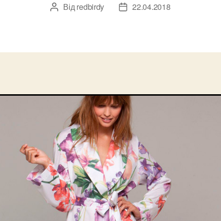
Від
redbirdy
22.04.2018
Автор
Дата
запису
запису