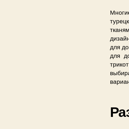
Многи
турец
тканя
дизай
для до
для д
трико
выбир
вариа
Ра