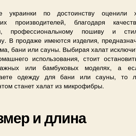
е украинки по достоинству оценили 
ких производителей, благодаря качест
м, профессиональному пошиву и сти
ну. В продаже имеются изделия, предназна
ма, бани или сауны. Выбирая халат исключ
омашнего использования, стоит остановит
тажных или бамбуковых моделях, а е
аете одежду для бани или сауны, то 
нтом станет халат из микрофибры.
змер и длина