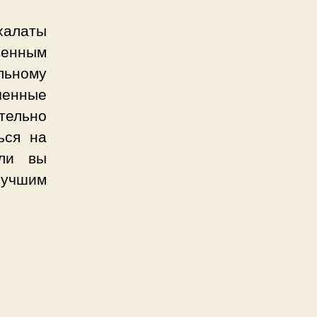
халаты
венным
льному
ченные
ительно
ься на
сли вы
лучшим