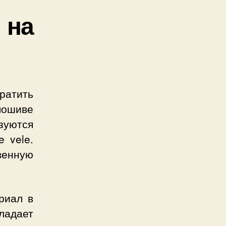
 на
ратить
пошиве
зуются
e vele.
венную
риал в
адает