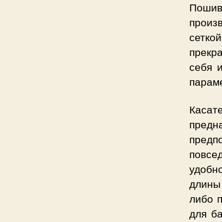
Пошив
произ
сетко
прекр
себя 
парам
Касат
пред
предп
повсе
удобн
длины
либо 
для б