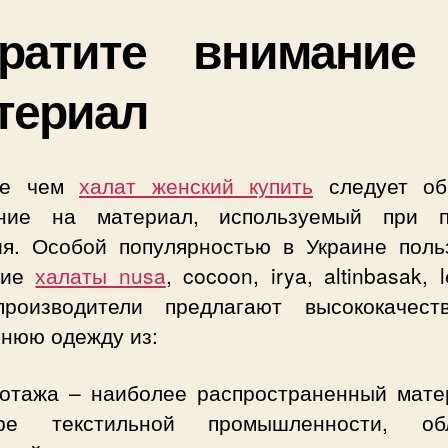
ратите внимание
териал
де чем
халат женский купить
следует об
ние на материал, используемый при 
ия. Особой популярностью в Украине поль
кие
халаты nusa
, cocoon, irya, altinbasak, l
роизводители предлагают высококачест
нюю одежду из:
котажа – наиболее распространенный мате
ре текстильной промышленности, обл