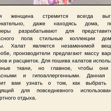
ая женщина стремится всегда выгл
лекательно, даже находясь дома, по
неры разрабатывают для представит
асного пола стильные коллекции до
ды. Халат является незаменимой ве
робе, производители предлагают массу вар
ов и расцветок. Для пошива халатов испол
ичные ткани, но главное, чтобы они
асными и гипоаллергенными. Данная 
лит вам узнать о том, как выбрать 
дящий для повседневного использов
ртного отдыха.