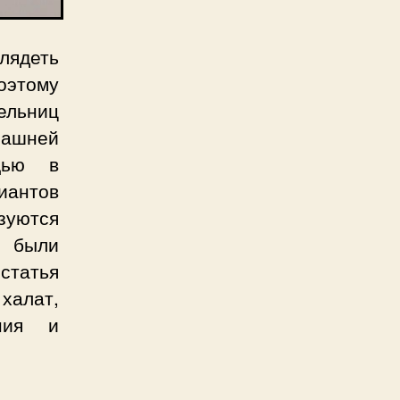
ядеть
этому
ельниц
машней
щью в
иантов
ьзуются
 были
статья
халат,
ания и