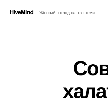
HiveMind
Жіночий погляд на різні теми
Сов
хала