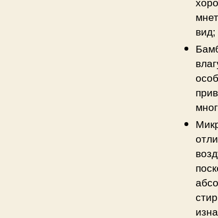
хор
мне
вид;
Бамб
вла
осо
при
мног
Мик
отл
возд
пос
абс
стир
изна