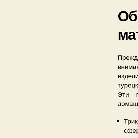
Об
ма
Преж
внима
издел
турец
Эти п
домаш
Три
сфе