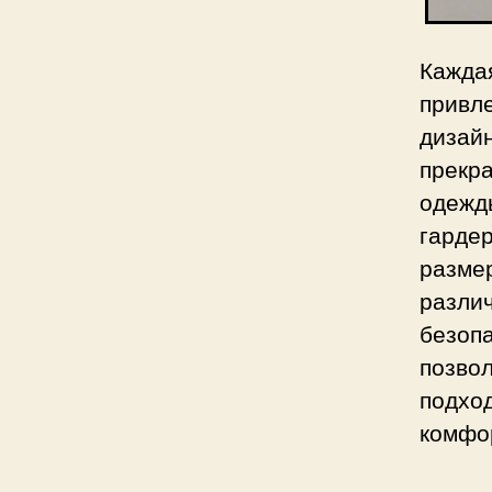
Кажд
прив
дизай
прекр
одеж
гарде
размер
разл
безоп
позво
подхо
комфо