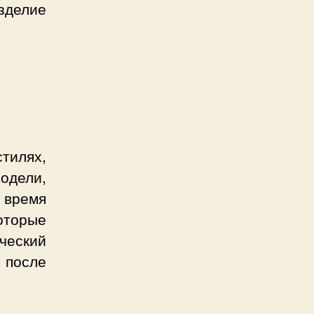
зделие
тилях,
одели,
 время
оторые
ческий
 после