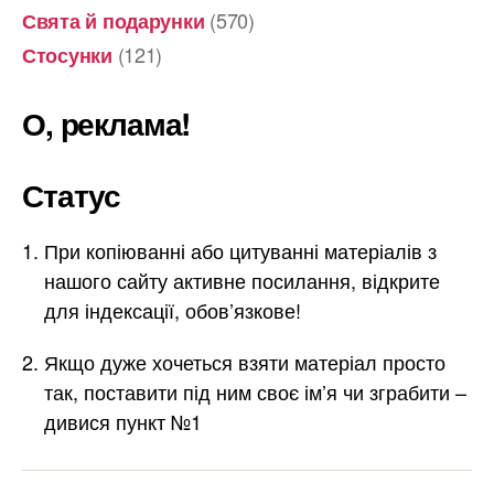
(570)
Свята й подарунки
(121)
Стосунки
О, реклама!
Статус
При копіюванні або цитуванні матеріалів з
нашого сайту активне посилання, відкрите
для індексації, обов’язкове!
Якщо дуже хочеться взяти матеріал просто
так, поставити під ним своє ім’я чи зграбити –
дивися пункт №1