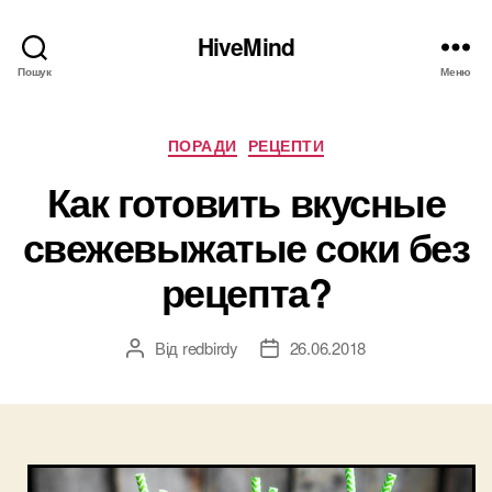
HiveMind
Пошук
Меню
Категорії
ПОРАДИ
РЕЦЕПТИ
Как готовить вкусные
свежевыжатые соки без
рецепта?
Від
redbirdy
26.06.2018
Автор
Дата
запису
запису