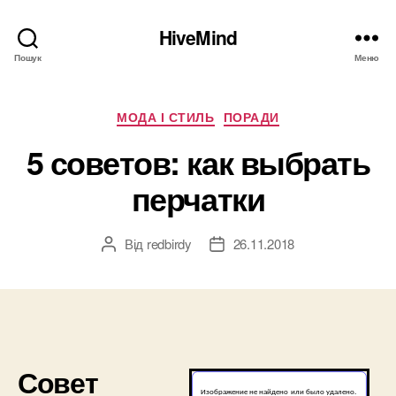
HiveMind
Пошук
Меню
Категорії
МОДА І СТИЛЬ
ПОРАДИ
5 советов: как выбрать
перчатки
Від
redbirdy
26.11.2018
Автор
Дата
запису
запису
Совет