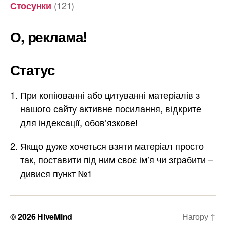
(121)
Стосунки
О, реклама!
Статус
При копіюванні або цитуванні матеріалів з
нашого сайту активне посилання, відкрите
для індексації, обов’язкове!
Якщо дуже хочеться взяти матеріал просто
так, поставити під ним своє ім’я чи зграбити –
дивися пункт №1
© 2026
HiveMind
Нагору
↑