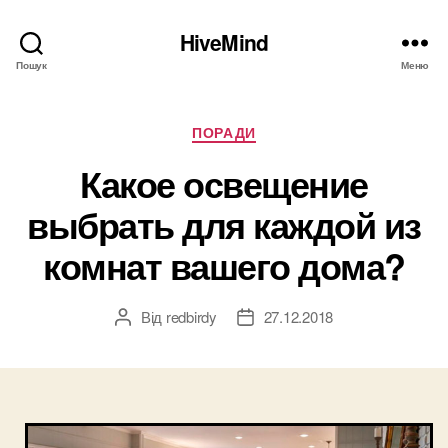
HiveMind
Пошук
Меню
Категорії
ПОРАДИ
Какое освещение
выбрать для каждой из
комнат вашего дома?
Від
redbirdy
27.12.2018
Автор
Дата
запису
запису