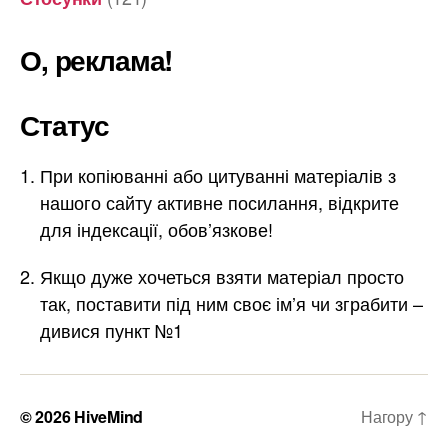
О, реклама!
Статус
При копіюванні або цитуванні матеріалів з
нашого сайту активне посилання, відкрите
для індексації, обов’язкове!
Якщо дуже хочеться взяти матеріал просто
так, поставити під ним своє ім’я чи зграбити –
дивися пункт №1
© 2026
HiveMind
Нагору
↑