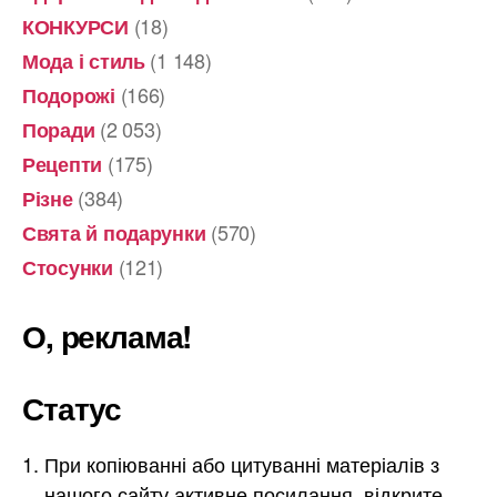
(18)
КОНКУРСИ
(1 148)
Мода і стиль
(166)
Подорожі
(2 053)
Поради
(175)
Рецепти
(384)
Різне
(570)
Свята й подарунки
(121)
Стосунки
О, реклама!
Статус
При копіюванні або цитуванні матеріалів з
нашого сайту активне посилання, відкрите