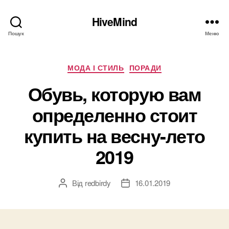
HiveMind
Пошук
Меню
Категорії
МОДА І СТИЛЬ
ПОРАДИ
Обувь, которую вам
определенно стоит
купить на весну-лето
2019
Від
redbirdy
16.01.2019
Автор
Дата
запису
запису