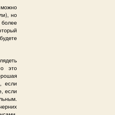
можно
ли), но
 более
оторый
будете
ядеть
но это
орошая
, если
е, если
льным.
ечерних
нсами,