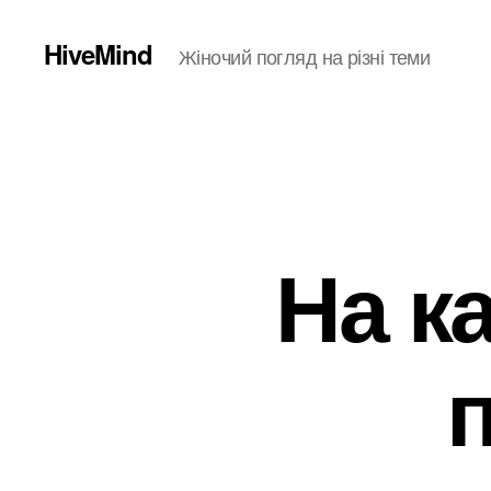
HiveMind
Жіночий погляд на різні теми
На к