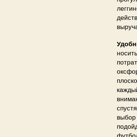
леггин
дейст
выруча
Удоб
носит
потра
оксфо
плоск
кажды
внима
спуст
выбор
подойд
футбо