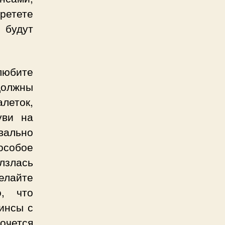
бретете
 будут
любите
должны
леток,
уви на
вально
особое
лзлась
елайте
о, что
жинсы с
очется