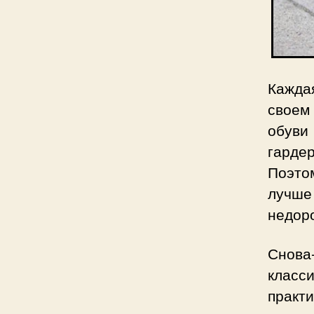
Кажда
своем
обуви
гарде
Поэто
лучше
недор
Снова-
класси
практ