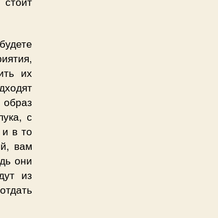
 стоит
будете
иятия,
ить их
дходят
 образ
ука, с
 и в то
й, вам
едь они
дут из
тдать