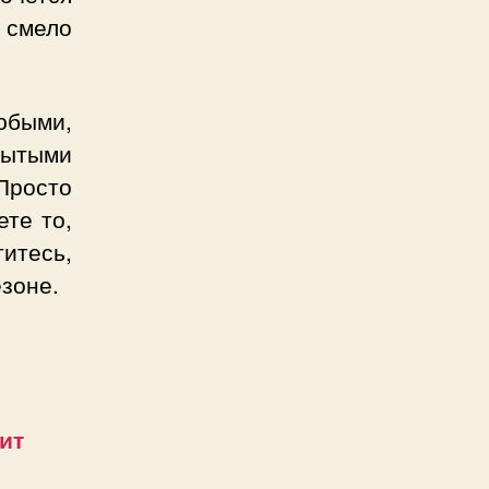
 смело
юбыми,
рытыми
Просто
ете то,
титесь,
зоне.
ит