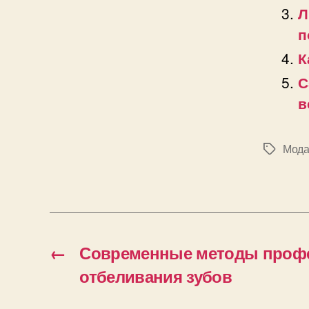
Л
п
К
С
в
Мода 
Позначк
←
Современные методы проф
отбеливания зубов