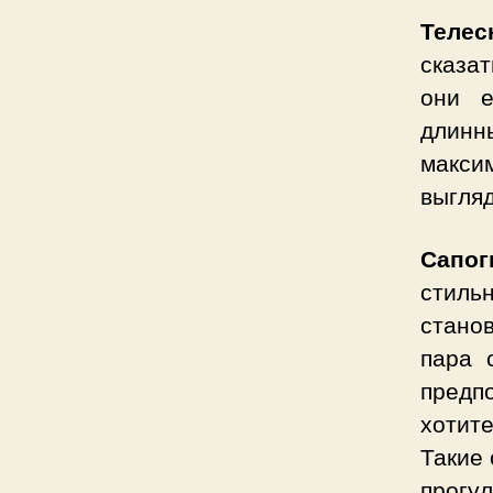
Телес
сказат
они е
длинн
макси
выгляд
Сапо
стиль
стано
пара 
предпо
хотит
Такие 
прогу