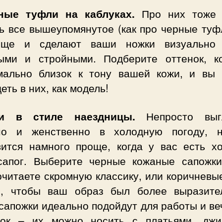
ные туфли на каблуках.
Про них тоже 
ь все вышеупомянутое (как про черные туф
ще и сделают ваши ножки визуально
ыми и стройными. Подберите оттенок, к
мально близок к тону вашей кожи, и вы 
еть в них, как модель!
ги в стиле наездницы.
Непросто выгл
но и женственно в холодную погоду, 
вится намного проще, когда у вас есть х
сапог. Выберите черные кожаные сапожки
читаете скромную классику, или коричневы
е, чтобы ваш образ был более выразите
сапожки идеально подойдут для работы и в
лок – их можно носить с платьями, джи