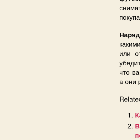
снима
покупа
Наряд
каким
или о
убедит
что ва
а они 
Relate
К
В
п