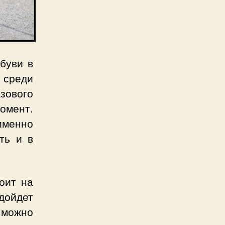
буви в
 среди
зового
омент.
именно
ть и в
тоит на
одойдет
 можно