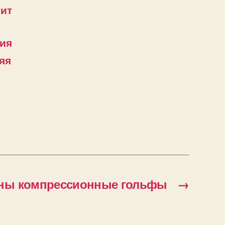
ит
ния
яя
жны компрессионные гольфы
→