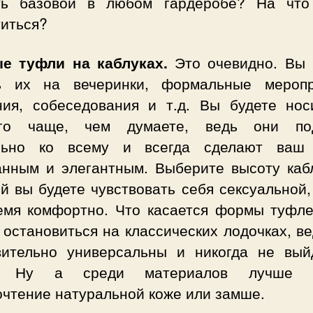
ть базовой в любом гардеробе? На что
титься?
е туфли на каблуках.
Это очевидно. Вы 
ь их на вечеринки, формальные меропр
ния, собеседования и т.д. Вы будете нос
го чаще, чем думаете, ведь они по
льно ко всему и всегда сделают ваш
анным и элегантным. Выберите высоту кабл
й вы будете чувствовать себя сексуальной,
емя комфортно. Что касается формы туфле
остановиться на классических лодочках, в
вительно универсальны и никогда не вый
. Ну а среди материалов лучше о
очтение натуральной коже или замше.