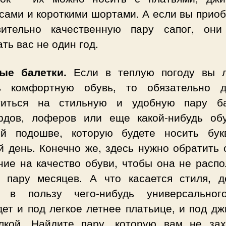
сами и короткими шортами. А если вы прио
вительно качественную пару сапог, они
ть вас не один год.
ные балетки.
Если в теплую погоду вы 
ь комфортную обувь, то обязательно 
титься на стильную и удобную пару ба
рдов, лоферов или еще какой-нибудь об
ой подошве, которую будете носить бук
й день. Конечно же, здесь нужно обратить 
ние на качество обуви, чтобы она не распо
я пару месяцев. А что касается стиля, д
 в пользу чего-нибудь универсальног
ет и под легкое летнее платьице, и под д
лкой. Найдите пару, которую вам не зах