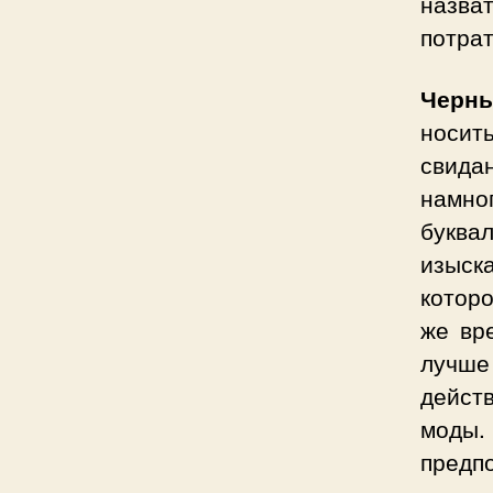
назва
потра
Черны
носит
свида
намно
буква
изыск
которо
же вр
лучше 
дейст
моды
предп