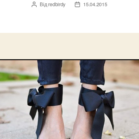
Від
redbirdy
15.04.2015
Автор
Дата
запису
запису