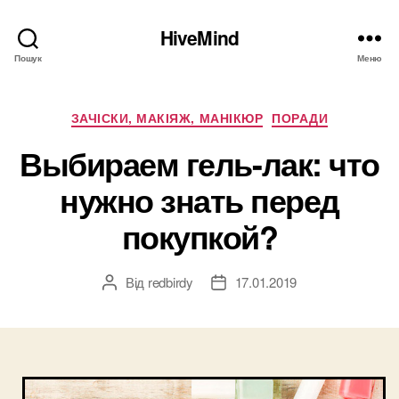
HiveMind
Пошук
Меню
Категорії
ЗАЧІСКИ, МАКІЯЖ, МАНІКЮР
ПОРАДИ
Выбираем гель-лак: что
нужно знать перед
покупкой?
Від
redbirdy
17.01.2019
Автор
Дата
запису
запису