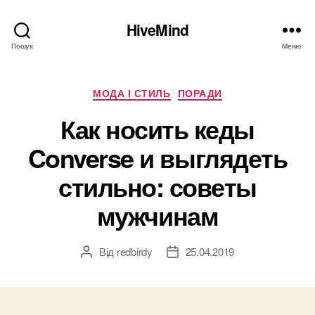
HiveMind
Пошук
Меню
Категорії
МОДА І СТИЛЬ
ПОРАДИ
Как носить кеды
Converse и выглядеть
стильно: советы
мужчинам
Від
redbirdy
25.04.2019
Автор
Дата
запису
запису