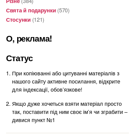
(384)
Різне
(570)
Свята й подарунки
(121)
Стосунки
О, реклама!
Статус
При копіюванні або цитуванні матеріалів з
нашого сайту активне посилання, відкрите
для індексації, обов’язкове!
Якщо дуже хочеться взяти матеріал просто
так, поставити під ним своє ім’я чи зграбити –
дивися пункт №1