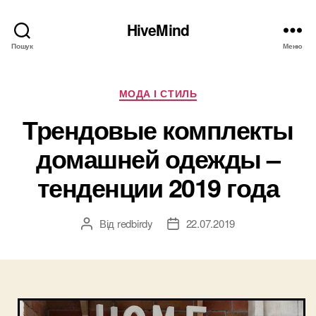
HiveMind
Пошук
Меню
Категорії
МОДА І СТИЛЬ
Трендовые комплекты
домашней одежды –
тенденции 2019 года
Від
redbirdy
22.07.2019
Автор
Дата
запису
запису