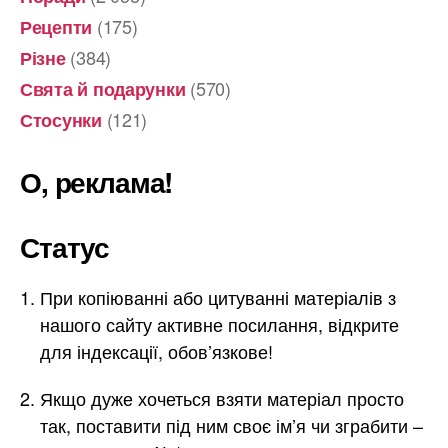
(175)
Рецепти
(384)
Різне
(570)
Свята й подарунки
(121)
Стосунки
О, реклама!
Статус
При копіюванні або цитуванні матеріалів з
нашого сайту активне посилання, відкрите
для індексації, обов’язкове!
Якщо дуже хочеться взяти матеріал просто
так, поставити під ним своє ім’я чи зграбити –