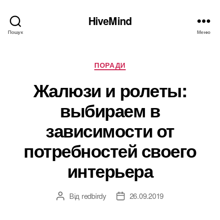
HiveMind
Пошук
Меню
Категорії
ПОРАДИ
Жалюзи и ролеты:
выбираем в
зависимости от
потребностей своего
интерьера
Від
redbirdy
26.09.2019
Автор
Дата
запису
запису