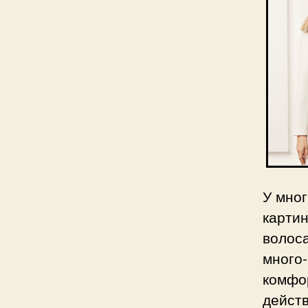
У мног
карти
волос
мног
комф
дейст