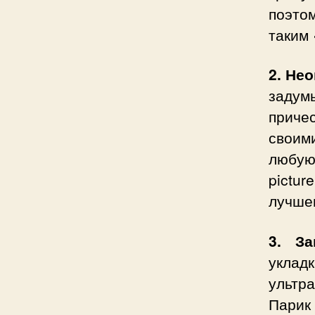
поэто
таким
2. Не
задум
причес
своим
любу
pictu
лучше
3. З
уклад
ультр
Парик