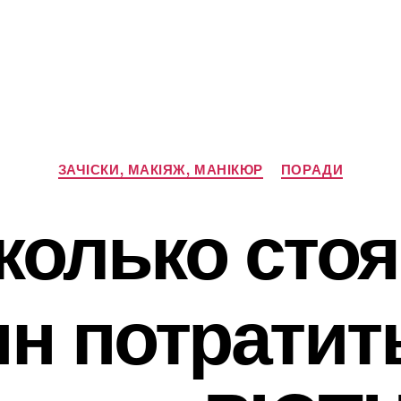
Категорії
ЗАЧІСКИ, МАКІЯЖ, МАНІКЮР
ПОРАДИ
колько сто
н потратит