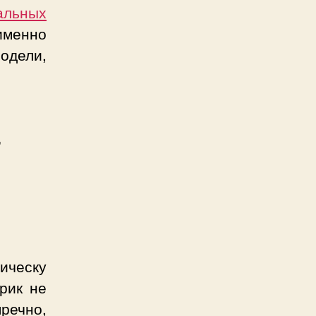
альных
именно
одели,
т
ическу
рик не
речно,