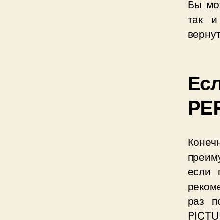
Вы мо
так и
верну
Есл
PE
Коне
преим
если 
реком
раз п
PICTU