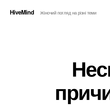
HiveMind
Жіночий погляд на різні теми
Нес
причи