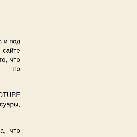
с и под
 сайте
то, что
ть по
ICTURE
суары,
а, что