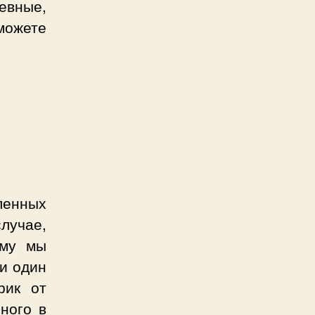
евные,
можете
енных
лучае,
ому мы
и один
рик от
ного в