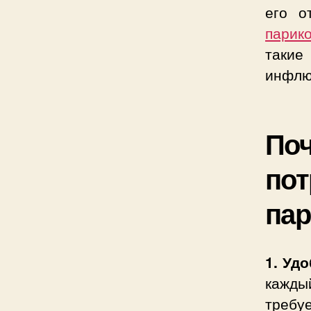
его о
парик
такие
инфлю
Поч
пот
пар
1. Удо
кажды
требу