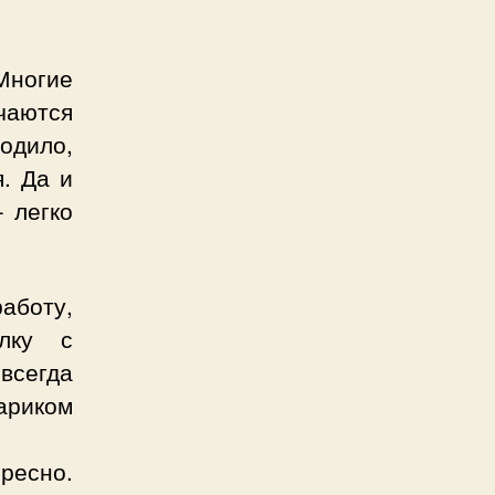
Многие
чаются
ходило,
. Да и
 легко
аботу,
лку с
всегда
ариком
ересно.