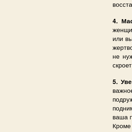
восста
4. Ма
женщи
или вы
жертв
не ну
скроет
5. Ув
важн
подру
подни
ваша п
Кроме 