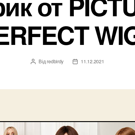
рик от PICT
ERFECT WI
Від
redbirdy
11.12.2021
Автор
Дата
запису
запису