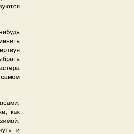
зуются
-нибудь
менить
жертвуя
ыбрать
стера
 самом
осами,
е, как
зимой.
нуть и