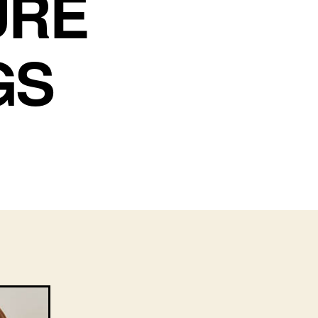
URE
GS