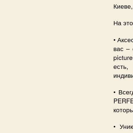
Киеве,
На это
• Аксе
вас –
pictur
есть
индив
• Все
PERFE
которы
• Уни