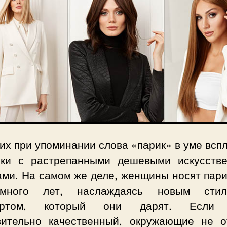
их при упоминании слова «парик» в уме вс
нки с растрепанными дешевыми искусств
ами. На самом же деле, женщины носят пари
о-много лет, наслаждаясь новым сти
ортом, который они дарят. Если 
вительно качественный, окружающие не о