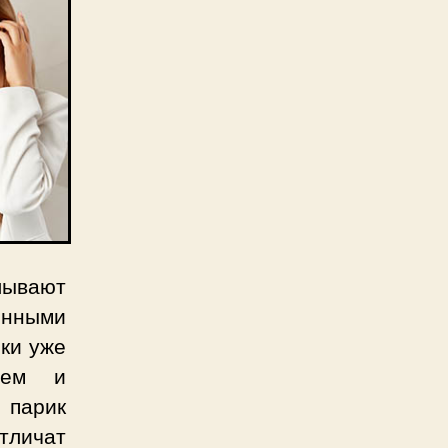
плывают
енными
ки уже
лем и
парик
тличат