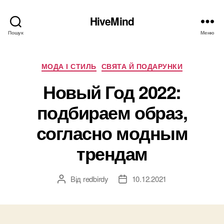
HiveMind
Пошук
Меню
Категорії
МОДА І СТИЛЬ
СВЯТА Й ПОДАРУНКИ
Новый Год 2022:
подбираем образ,
согласно модным
трендам
Від
redbirdy
10.12.2021
Автор
Дата
запису
запису