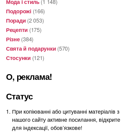
(1 148)
Мода і стиль
(166)
Подорожі
(2 053)
Поради
(175)
Рецепти
(384)
Різне
(570)
Свята й подарунки
(121)
Стосунки
О, реклама!
Статус
При копіюванні або цитуванні матеріалів з
нашого сайту активне посилання, відкрите
для індексації, обов’язкове!