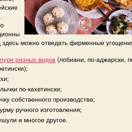
ейские
.
о
ционны
д здесь можно отведать фирменные угощени
пури разных видов
(лобиани, по-аджарски, п
етински);
хи;
ычки по-кахетински;
чку собственного производства;
урму ручного изготовления;
шули и многое другое.