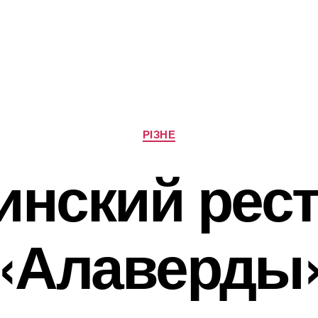
Категорії
РІЗНЕ
инский рес
«Алаверды