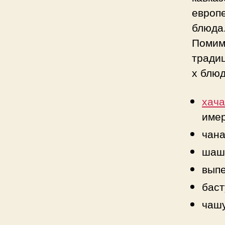
европ
блюда
Помим
тради
х блю
хача
имер
чана
шашл
выпе
баст
чашу