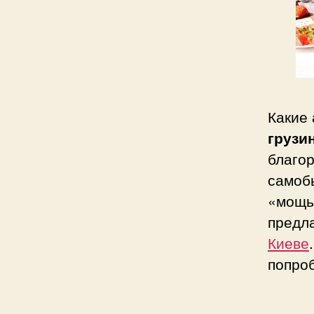
Какие
грузи
благор
самоб
«мощь
предл
Киеве
попроб