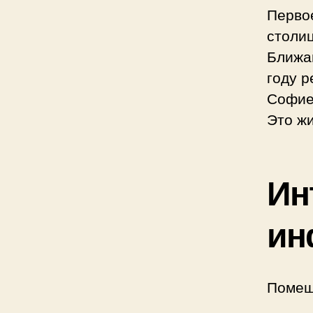
Перво
столиц
Ближа
году р
Софиев
Это жи
Ин
ин
Помещ