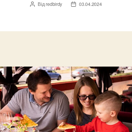
Від
redbirdy
03.04.2024
Автор
Дата
запису
запису