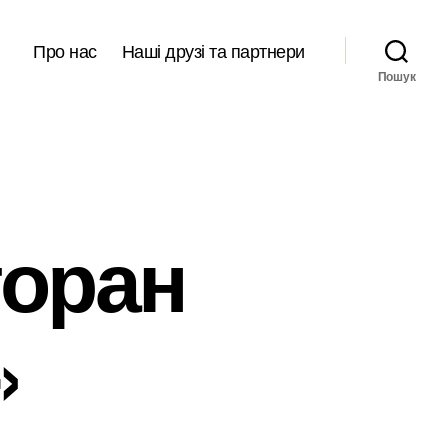
Про нас
Наші друзі та партнери
Пошук
торан
»