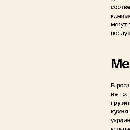
соотв
камнем
могут 
послу
Ме
В рес
не тол
грузи
кухня
украин
кавказ