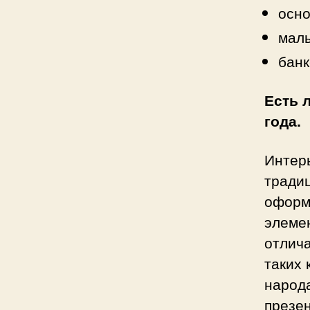
осно
малы
банк
Есть 
года.
Интер
традиц
оформ
элеме
отлич
таких 
народ
презе