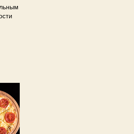
альным
ости