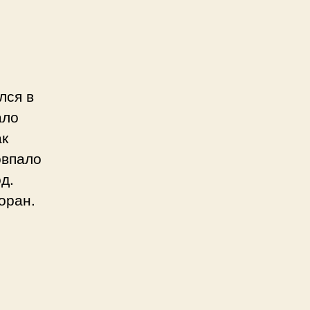
лся в
ало
ак
овпало
д.
оран.