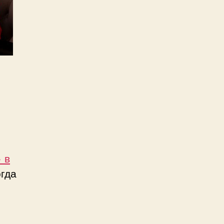
 в
огда
.