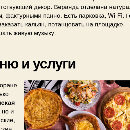
етствующий декор. Веранда отделана натур
, фактурными панно. Есть парковка, Wi-Fi. Г
заказать кальян, потанцевать на площадке,
шать живую музыку.
ню и услуги
торане
ько
нская
, но и
ские,
ские,