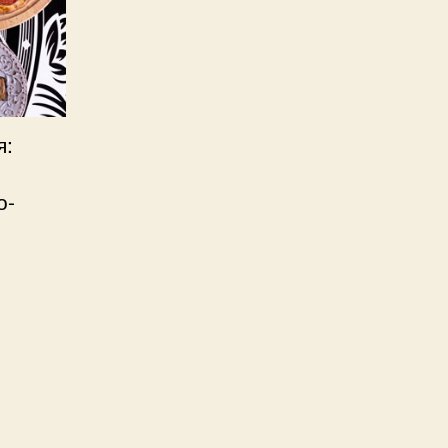
я:
о-