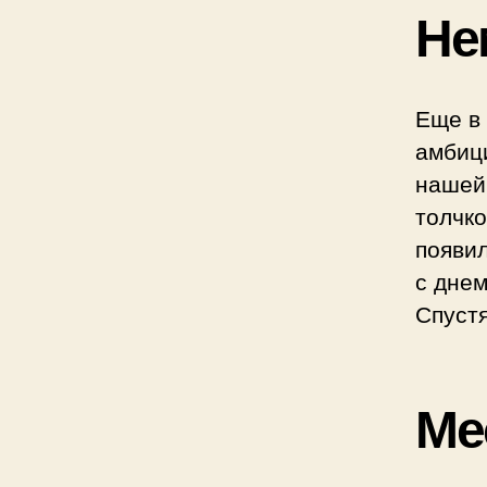
Не
Еще в 
амбици
нашей 
толчко
появил
с днем
Спустя
Ме