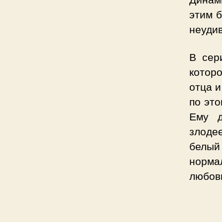
этим б
неудив
В сер
которо
отца и
по это
Ему д
злодее
белый
норма
любов