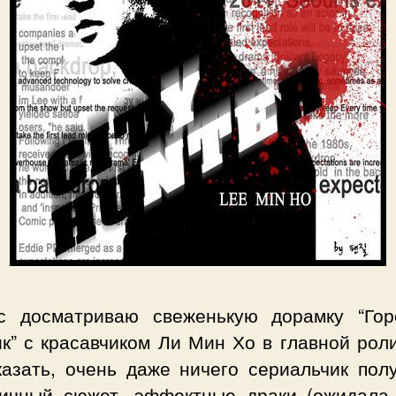
с досматриваю свеженькую дорамку “Гор
к” с красавчиком Ли Мин Хо в главной рол
казать, очень даже ничего сериальчик полу
ичный сюжет, эффектные драки (ожидала,