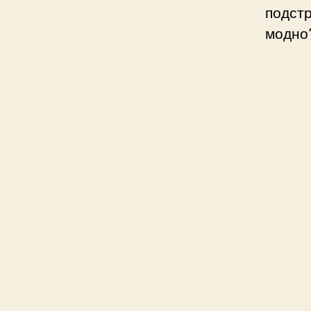
подст
модно