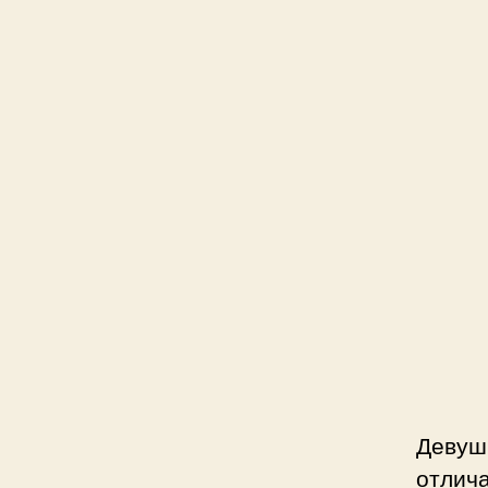
Девуш
отлич