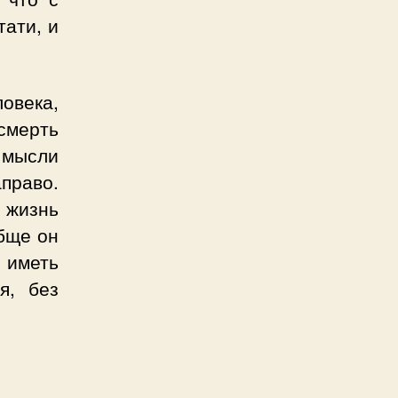
тати, и
овека,
 смерть
и мысли
аправо.
 жизнь
обще он
 иметь
я, без