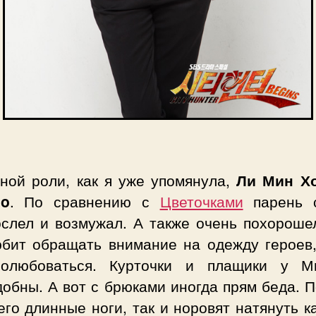
вной роли, как я уже упомянула,
Ли Мин Хо
Ho
. По сравнению с
Цветочками
парень 
ослел и возмужал. А также очень похорошел
юбит обращать внимание на одежду героев,
олюбоваться. Курточки и плащики у 
обны. А вот с брюками иногда прям беда. 
его длинные ноги, так и норовят натянуть к