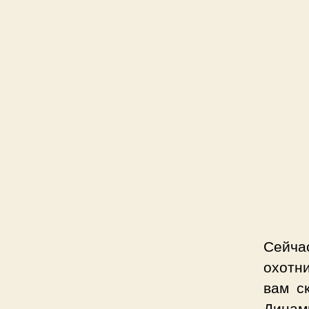
Сейча
охотни
вам с
Динам