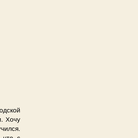
одской
и. Хочу
чился.
 что с