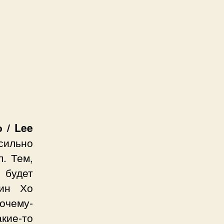
 / Lee
сильно
. Тем,
 будет
Мин Хо
Почему-
акие-то