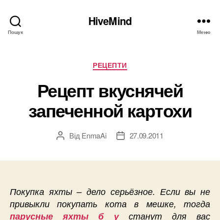
HiveMind
Пошук
Меню
Категорії
РЕЦЕПТИ
Рецепт вкуснячей
запеченной картохи
Від
EnmaAi
27.09.2011
Автор
Дата
запису
запису
Покупка яхты – дело серьёзное. Если вы не
привыкли покупать кота в мешке, тогда
парусные яхты б у
станут для вас