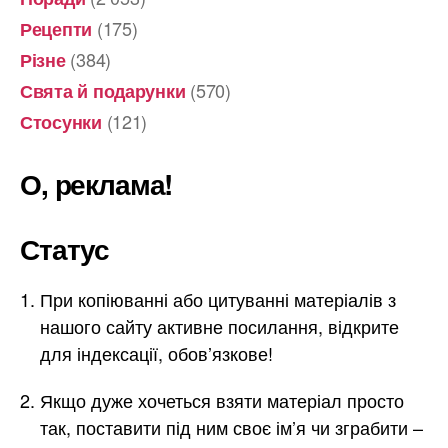
(175)
Рецепти
(384)
Різне
(570)
Свята й подарунки
(121)
Стосунки
О, реклама!
Статус
При копіюванні або цитуванні матеріалів з
нашого сайту активне посилання, відкрите
для індексації, обов’язкове!
Якщо дуже хочеться взяти матеріал просто
так, поставити під ним своє ім’я чи зграбити –