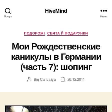
HiveMind
Пошук
Меню
Категорії
ПОДОРОЖІ
СВЯТА Й ПОДАРУНКИ
Мои Рождественские
каникулы в Германии
(часть 7): шопинг
Від
Canvaliya
26.12.2011
Автор
Дата
запису
запису