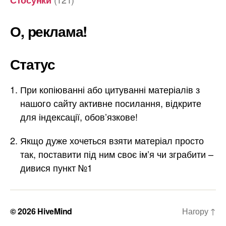
О, реклама!
Статус
При копіюванні або цитуванні матеріалів з
нашого сайту активне посилання, відкрите
для індексації, обов’язкове!
Якщо дуже хочеться взяти матеріал просто
так, поставити під ним своє ім’я чи зграбити –
дивися пункт №1
© 2026
HiveMind
Нагору
↑