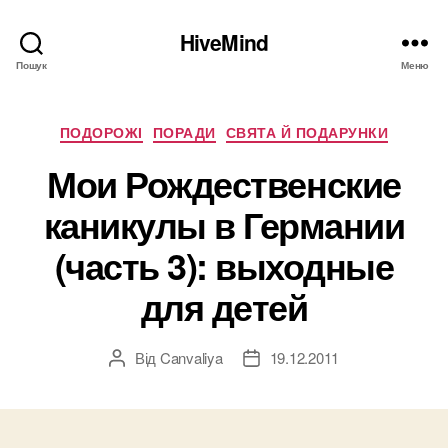
HiveMind
Пошук
Меню
Категорії
ПОДОРОЖІ
ПОРАДИ
СВЯТА Й ПОДАРУНКИ
Мои Рождественские
каникулы в Германии
(часть 3): выходные
для детей
Від
Canvaliya
19.12.2011
Автор
Дата
запису
запису