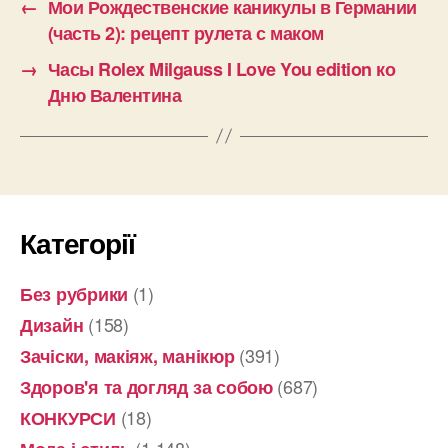
←
Мои Рождественские каникулы в Германии
(часть 2): рецепт рулета с маком
→
Часы Rolex Milgauss I Love You edition ко
Дню Валентина
Категорії
(1)
Без рубрики
(158)
Дизайн
(391)
Зачіски, макіяж, манікюр
(687)
Здоров'я та догляд за собою
(18)
КОНКУРСИ
(1 148)