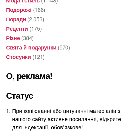
Мода і стиль
(166)
Подорожі
(2 053)
Поради
(175)
Рецепти
(384)
Різне
(570)
Свята й подарунки
(121)
Стосунки
О, реклама!
Статус
При копіюванні або цитуванні матеріалів з
нашого сайту активне посилання, відкрите
для індексації, обов’язкове!