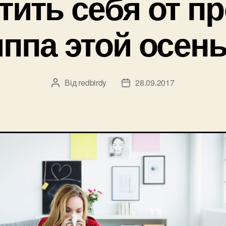
тить себя от п
иппа этой осен
Від
redbirdy
28.09.2017
Автор
Дата
запису
запису