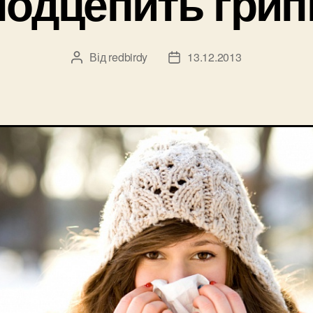
подцепить грип
Від
redbirdy
13.12.2013
Автор
Дата
запису
запису