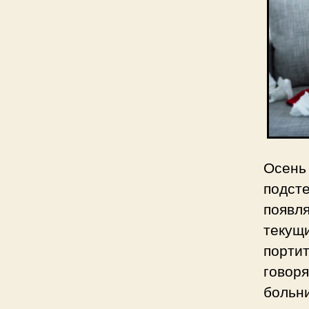
Осень
подст
появл
текущ
порти
говоря
больн