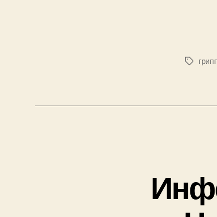
грип
Позначк
Инфе