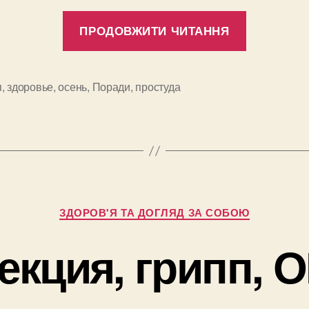
“Как
ПРОДОВЖИТИ ЧИТАННЯ
защитит
себя
от
п
,
здоровье
,
осень
,
Поради
,
простуда
и
простуд
и
гриппа
этой
осенью?
Категорії
ЗДОРОВ'Я ТА ДОГЛЯД ЗА СОБОЮ
кция, грипп, 