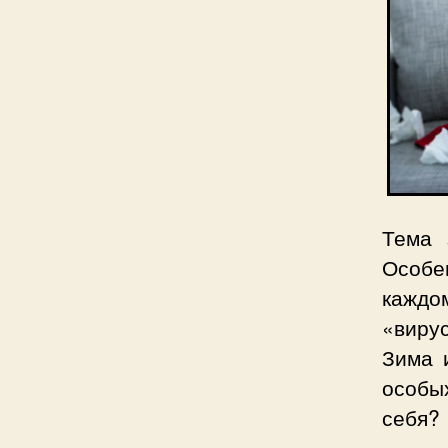
Тема 
Особе
каждо
«виру
Зима 
особы
себя?