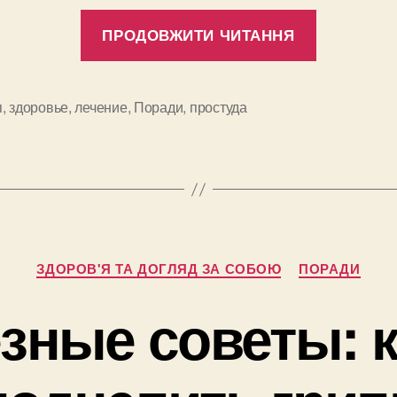
“Инфекци
ПРОДОВЖИТИ ЧИТАННЯ
грипп,
ОРВИ.
Наскольк
п
,
здоровье
,
лечение
,
Поради
,
простуда
и
полезны
бактерио
Категорії
ЗДОРОВ'Я ТА ДОГЛЯД ЗА СОБОЮ
ПОРАДИ
зные советы: к