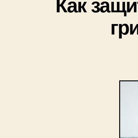
Как защи
гр