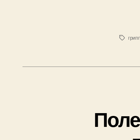
грип
Позначк
Поле