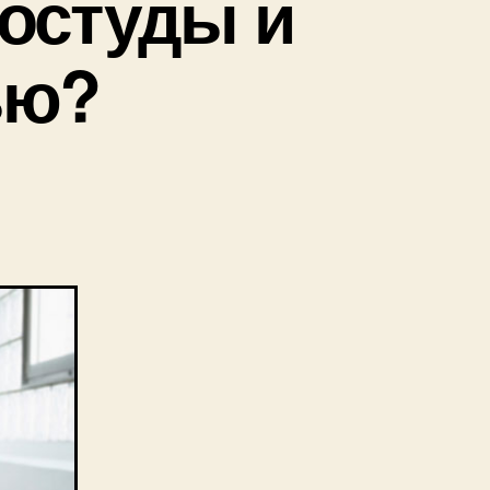
ростуды и
ью?