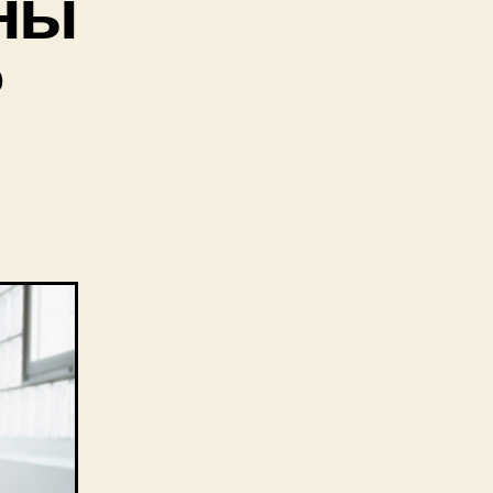
зны
?