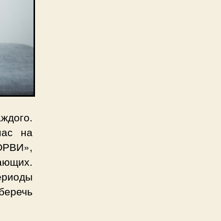
ждого.
нас на
ОРВИ»,
ающих.
ериоды
беречь