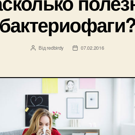
сколько поле
бактериофаги
Від
redbirdy
07.02.2016
Автор
Дата
запису
запису