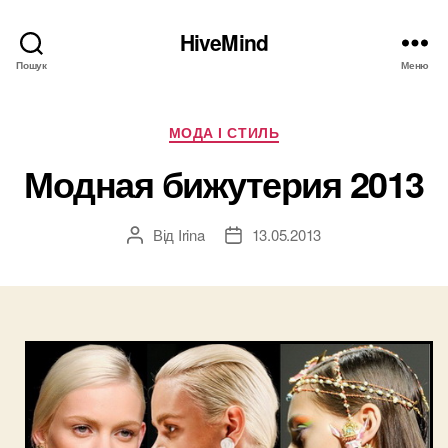
HiveMind
Пошук
Меню
Категорії
МОДА І СТИЛЬ
Модная бижутерия 2013
Від
Irina
13.05.2013
Автор
Дата
запису
запису