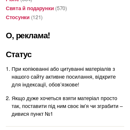
(570)
Свята й подарунки
(121)
Стосунки
О, реклама!
Статус
При копіюванні або цитуванні матеріалів з
нашого сайту активне посилання, відкрите
для індексації, обов’язкове!
Якщо дуже хочеться взяти матеріал просто
так, поставити під ним своє ім’я чи зграбити –
дивися пункт №1