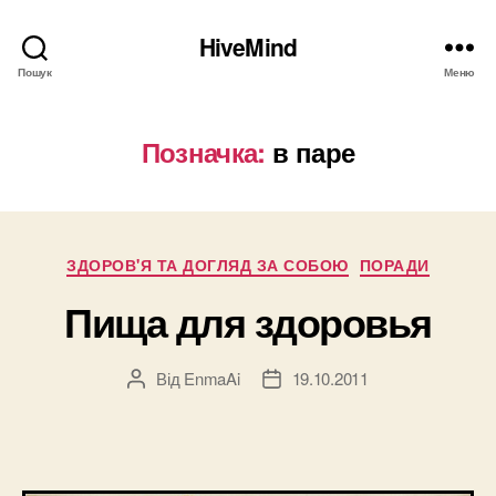
HiveMind
Пошук
Меню
Позначка:
в паре
Категорії
ЗДОРОВ'Я ТА ДОГЛЯД ЗА СОБОЮ
ПОРАДИ
Пища для здоровья
Від
EnmaAi
19.10.2011
Автор
Дата
запису
запису