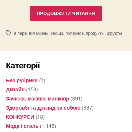
“Пища
ПРОДОВЖИТИ ЧИТАННЯ
для
здоровья”
в паре
,
витамины
,
овощи
,
полезное
,
продукты
,
фрукты
Позначки
Категорії
(1)
Без рубрики
(158)
Дизайн
(391)
Зачіски, макіяж, манікюр
(687)
Здоров'я та догляд за собою
(18)
КОНКУРСИ
(1 148)
Мода і стиль