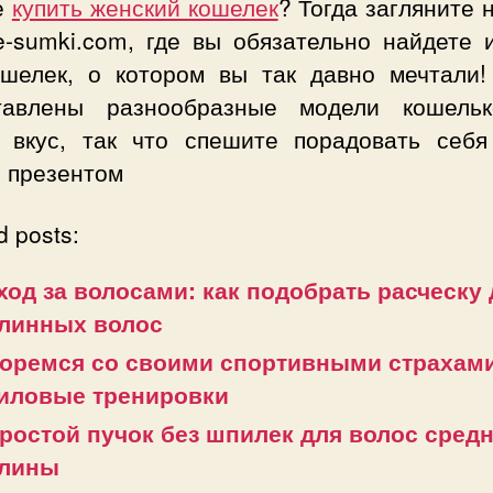
е
купить женский кошелек
? Тогда загляните 
e-sumki.com, где вы обязательно найдете 
ошелек, о котором вы так давно мечтали!
тавлены разнообразные модели кошель
 вкус, так что спешите порадовать себя
 презентом
d posts:
ход за волосами: как подобрать расческу
линных волос
оремся со своими спортивными страхами
иловые тренировки
ростой пучок без шпилек для волос сред
лины