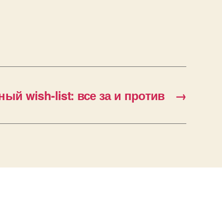
ый wish-list: все за и против
→