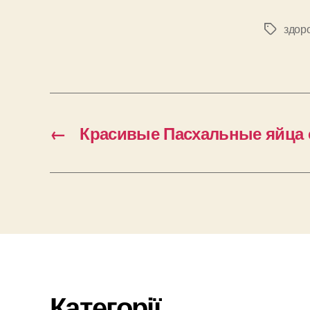
здор
Позначк
←
Красивые Пасхальные яйца 
Категорії