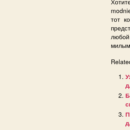
Хотит
modni
тот к
предс
любой
милым
Relate
У
д
Б
с
П
д