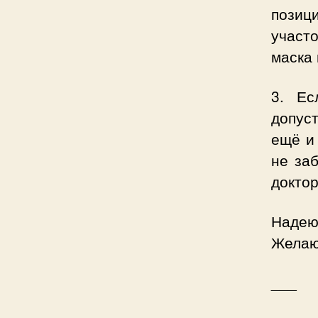
позиц
участ
маска 
3. Ес
допус
ещё и
не за
доктор
Надею
Желаю 
___