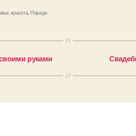
овье
,
красота
,
Поради
и
своими руками
Свадебн