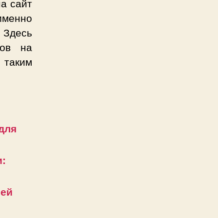
на сайт
именно
 Здесь
ков на
 таким
 для
:
ней