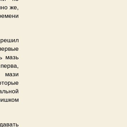
чно же,
ремени
решил
первые
ь мазь
сперва,
ь мази
оторые
альной
лишком
давать