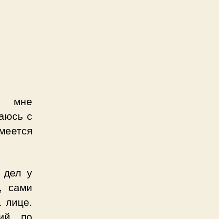
ь мне
аюсь с
меется
 дел у
, сами
 лице.
вий по