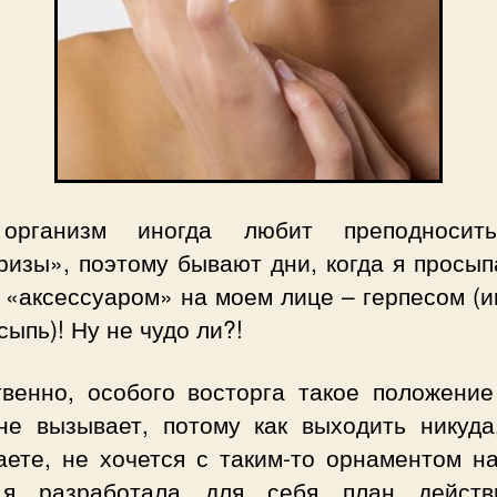
организм иногда любит преподносит
ризы», поэтому бывают дни, когда я просып
 «аксессуаром» на моем лице – герпесом (и
сыпь)! Ну не чудо ли?!
твенно, особого восторга такое положение
не вызывает, потому как выходить никуда
аете, не хочется с таким-то орнаментом на
я разработала для себя план дейст