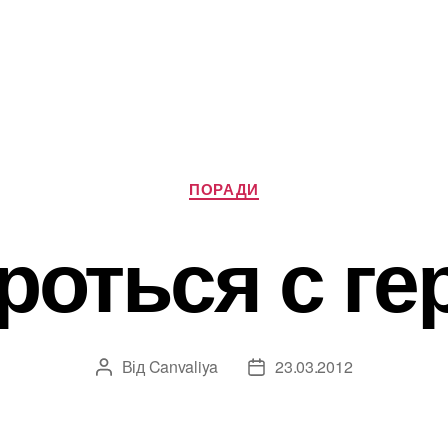
Категорії
ПОРАДИ
роться с г
Від
Canvaliya
23.03.2012
Автор
Дата
запису
запису