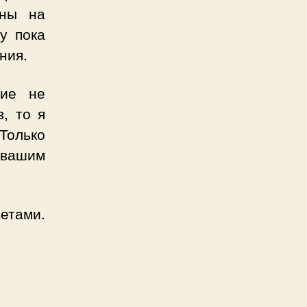
ины на
у пока
ния.
ние не
, то я
Только
 вашим
етами.