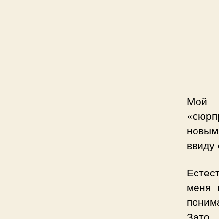
Мой 
«сюрп
новым
ввиду 
Естес
меня 
поним
Зато 