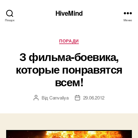
HiveMind
Пошук
Меню
Категорії
ПОРАДИ
З фильма-боевика,
которые понравятся
всем!
Від
Canvaliya
29.06.2012
Автор
Дата
запису
запису