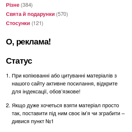
(384)
Різне
(570)
Свята й подарунки
(121)
Стосунки
О, реклама!
Статус
При копіюванні або цитуванні матеріалів з
нашого сайту активне посилання, відкрите
для індексації, обов’язкове!
Якщо дуже хочеться взяти матеріал просто
так, поставити під ним своє ім’я чи зграбити –
дивися пункт №1