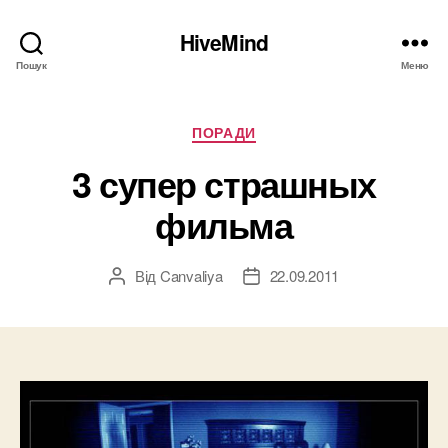
HiveMind
Пошук
Меню
Категорії
ПОРАДИ
3 супер страшных
фильма
Від
Canvaliya
22.09.2011
Автор
Дата
запису
запису