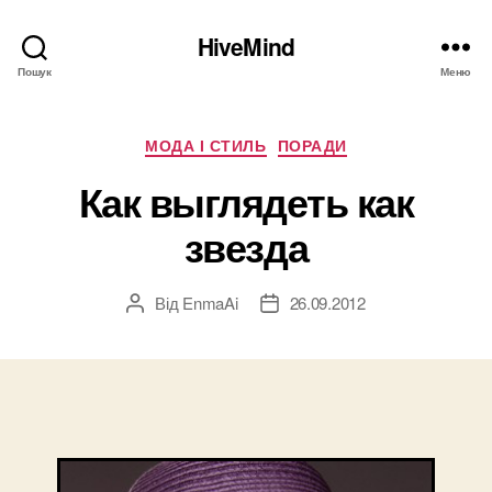
HiveMind
Пошук
Меню
Категорії
МОДА І СТИЛЬ
ПОРАДИ
Как выглядеть как
звезда
Від
EnmaAi
26.09.2012
Автор
Дата
запису
запису