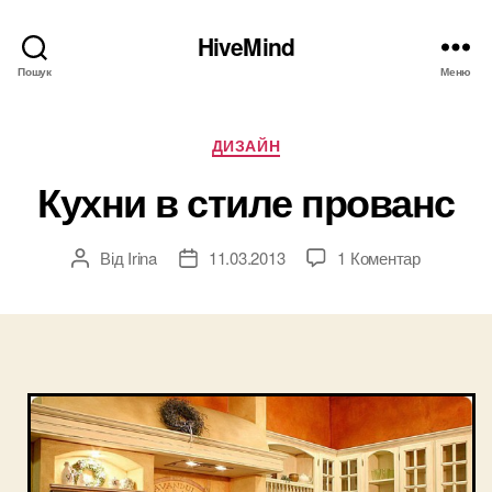
HiveMind
Пошук
Меню
Категорії
ДИЗАЙН
Кухни в стиле прованс
до
Від
Irina
11.03.2013
1 Коментар
Автор
Дата
Кухни
запису
запису
в
стиле
прованс